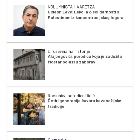
KOLUMNISTA HAARETZA
Gideon Levy: Lekcija o solidarnosti s
Palestinom iz koncentracijskog logora
U ruševinama historije
Alajbegovići, porodica koja je zadužila
Mostar odlazi u zaborav
Radionica porodice Hidić
Četiri generacije čuvara kazandžijske
tradicije
Okupacija