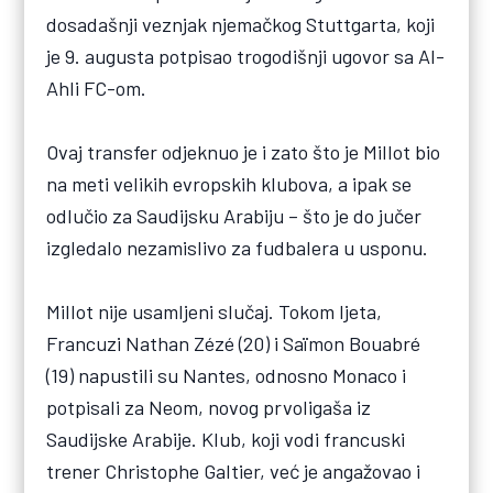
dosadašnji veznjak njemačkog Stuttgarta, koji
je 9. augusta potpisao trogodišnji ugovor sa Al-
Ahli FC-om.
Ovaj transfer odjeknuo je i zato što je Millot bio
na meti velikih evropskih klubova, a ipak se
odlučio za Saudijsku Arabiju – što je do jučer
izgledalo nezamislivo za fudbalera u usponu.
Millot nije usamljeni slučaj. Tokom ljeta,
Francuzi Nathan Zézé (20) i Saïmon Bouabré
(19) napustili su Nantes, odnosno Monaco i
potpisali za Neom, novog prvoligaša iz
Saudijske Arabije. Klub, koji vodi francuski
trener Christophe Galtier, već je angažovao i