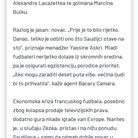
Alexandre Lacazettea te golmana Marcina
Bulku.
Razlog je jasan: novac. „Prije je to bilo rijetko.
Danas, teško je odbiti ono što Saudijci stave na
sto“, priznaje menadžer Yassine Askri. Mladi
fudbaleri nerijetko dolaze iz skromnih sredina,
pa je osigurati egzistenciju porodice prioritet.
„Ako mogu zaraditi deset puta više, većina ljudi
bi to prihvatila“, kaže agent Bacary Camara.
Ekonomska kriza francuskog fudbala, posebno
zbog kolapsa prodaje televizijskih prava,
dodatno gura mlade igrače van Evrope. Nantes
je, u slučaju Zézéa, pristao i na nižu ponudu
Saudijaca – samo da odmah dobije novac u