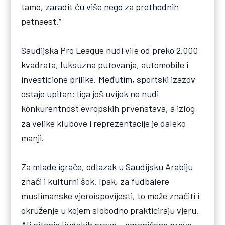
tamo, zaradit ću više nego za prethodnih
petnaest.“
Saudijska Pro League nudi vile od preko 2.000
kvadrata, luksuzna putovanja, automobile i
investicione prilike. Međutim, sportski izazov
ostaje upitan: liga još uvijek ne nudi
konkurentnost evropskih prvenstava, a izlog
za velike klubove i reprezentacije je daleko
manji.
Za mlade igrače, odlazak u Saudijsku Arabiju
znači i kulturni šok. Ipak, za fudbalere
muslimanske vjeroispovijesti, to može značiti i
okruženje u kojem slobodno prakticiraju vjeru.
Ali pitanja ljudskih prava – ograničena prava