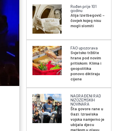
Rođen prije 101
godinu
Alija Izetbegović –
čovjek kojeg nisu
mogli slomiti
FAO upozorava
Svjetsko tržište
hrane pod novim
pritiskom: Klima i
geopolitika
ponovo diktiraju
cijene
NAGRAĐENI RAD
NIZOZEMSKIH
NOVINARA
Šta govore rane u
Gazi: Izraelska
vojska namjerno je
ubijala djecu
metkom u glavu