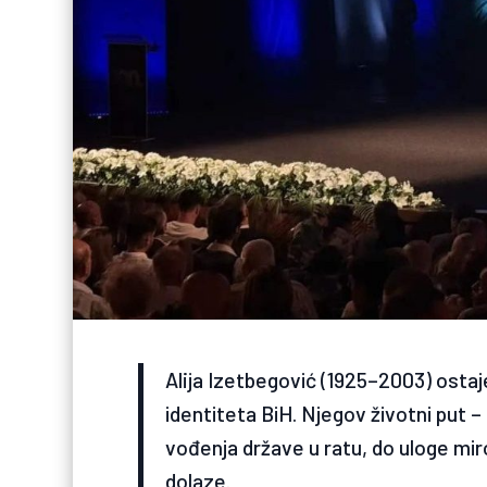
Alija Izetbegović (1925–2003) osta
identiteta BiH. Njegov životni put 
vođenja države u ratu, do uloge mir
dolaze.