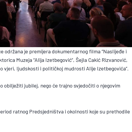
e održana je premijera dokumentarnog filma “Naslijeđe i
ktorica Muzeja “Alija Izetbegović”, Šejla Cakić Rizvanović,
o vjeri, ljudskosti i političkoj mudrosti Alije Izetbegovića”.
o obilježiti jubilej, nego će trajno svjedočiti o njegovim
eriod ratnog Predsjedništva i okolnosti koje su prethodile