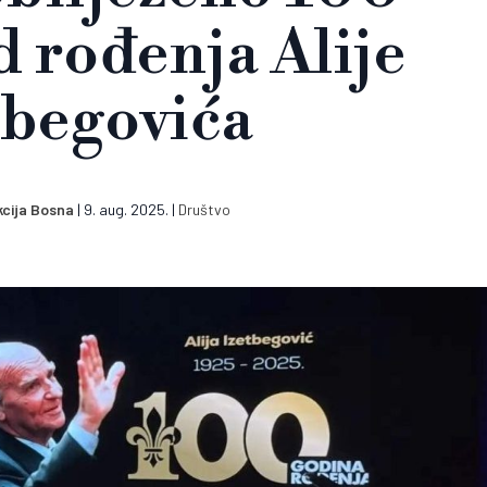
d rođenja Alije
tbegovića
cija Bosna
|
9. aug. 2025.
|
Društvo