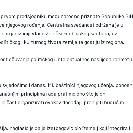
st prvom predsjedniku međunarodno priznate Republike BiH
ice njegovog rođenja. Centralna svečanost održana je u
u organizaciji Vlade Zeničko-dobojskog kantona, uz
litičkog i kulturnog života zemlje te gostiju iz regiona.
ost očuvanja političkog i intelektualnog naslijeđa rahmetli
lo svjedočimo i danas. Mi, baštinici njegovog učenja, ponosn
 današnjim principima rada pratimo ono što je on
 je čast organizirati ovakav događaj i prenijeti budućim
a, naglasio je da je Izetbegović bio “temelj koji integrira i