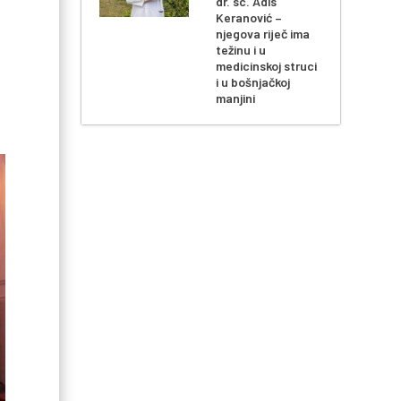
dr. sc. Adis
Keranović –
njegova riječ ima
težinu i u
medicinskoj struci
i u bošnjačkoj
manjini