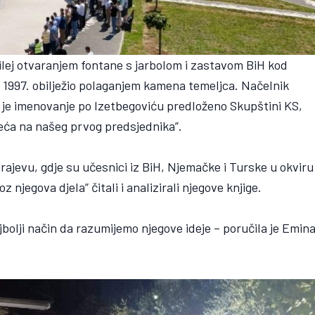
bilej otvaranjem fontane s jarbolom i zastavom BiH kod
ić 1997. obilježio polaganjem kamena temeljca. Načelnik
je je imenovanje po Izetbegoviću predloženo Skupštini KS,
sjeća na našeg prvog predsjednika”.
ajevu, gdje su učesnici iz BiH, Njemačke i Turske u okviru
z njegova djela” čitali i analizirali njegove knjige.
jbolji način da razumijemo njegove ideje – poručila je Emin