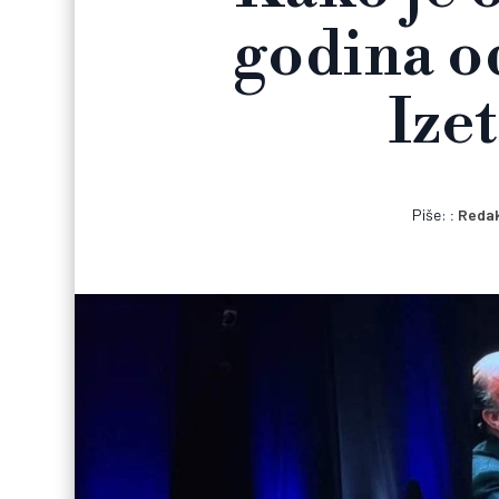
godina o
Ize
Piše:
Redak