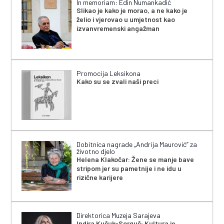
In memoriam: Edin Numankadić
Slikao je kako je morao, a ne kako je
želio i vjerovao u umjetnost kao
izvanvremenski angažman
Promocija Leksikona
Kako su se zvali naši preci
Dobitnica nagrade „Andrija Maurović” za
životno djelo
Helena Klakočar: Žene se manje bave
stripom jer su pametnije i ne idu u
rizične karijere
Direktorica Muzeja Sarajeva
Indira Kučuk-Sorguč: Kultura je