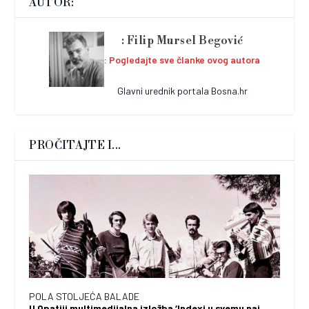
AUTOR:
Filip Mursel Begović
Pogledajte sve članke ovog autora
Glavni urednik portala Bosna.hr
PROČITAJTE I...
POLA STOLJEĆA BALADE
U Opatiji multimedijalna izložba ‘Indexi u svemu naj,