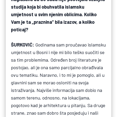
studija koja bi obuhvatila islamsku
umjetnost u svim njenim oblicima. Koliko
Vam je ta „praznina“ bila izazov, a koliko
poticaj?
ŠURKOVIĆ:
Godinama sam proučavao islamsku
umjetnost u Bosni i nije mi bilo teško suočiti se
sa tim problemima. Određen broj literature je
postojao, ali je ona samo parcijalno obrađivala
ovu tematiku. Naravno, i to mi je pomoglo, ali u
glavnini sam se morao osloniti na svoja
istraživanja. Najviše informacija sam dobio na
samom terenu, odnosno, na lokacijama,
pogotovo kad je arhitektura u pitanju. Sa druge
strane, znao sam dobro šta posjeduju i naši