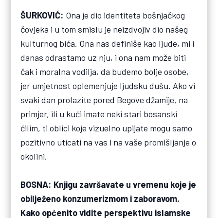
ŠURKOVIĆ:
Ona je dio identiteta bošnjačkog
čovjeka i u tom smislu je neizdvojiv dio našeg
kulturnog bića. Ona nas definiše kao ljude, mi i
danas odrastamo uz nju, i ona nam može biti
čak i moralna vodilja, da budemo bolje osobe,
jer umjetnost oplemenjuje ljudsku dušu. Ako vi
svaki dan prolazite pored Begove džamije, na
primjer, ili u kući imate neki stari bosanski
ćilim, ti oblici koje vizuelno upijate mogu samo
pozitivno uticati na vas i na vaše promišljanje o
okolini.
BOSNA: Knjigu završavate u vremenu koje je
obilježeno konzumerizmom i zaboravom.
Kako općenito vidite perspektivu islamske