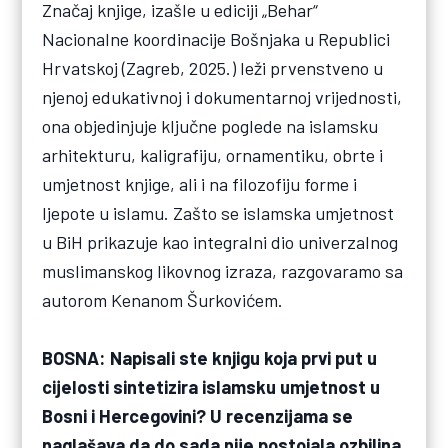
Značaj knjige, izašle u ediciji „Behar“
Nacionalne koordinacije Bošnjaka u Republici
Hrvatskoj (Zagreb, 2025.) leži prvenstveno u
njenoj edukativnoj i dokumentarnoj vrijednosti,
ona objedinjuje ključne poglede na islamsku
arhitekturu, kaligrafiju, ornamentiku, obrte i
umjetnost knjige, ali i na filozofiju forme i
ljepote u islamu. Zašto se islamska umjetnost
u BiH prikazuje kao integralni dio univerzalnog
muslimanskog likovnog izraza, razgovaramo sa
autorom Kenanom Šurkovićem.
BOSNA: Napisali ste knjigu koja prvi put u
cijelosti sintetizira islamsku umjetnost u
Bosni i Hercegovini? U recenzijama se
naglašava da do sada nije postojala ozbiljna