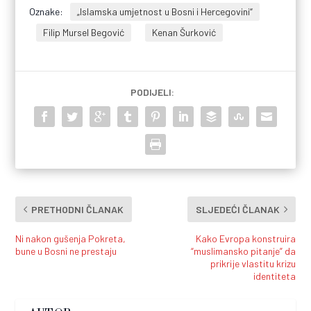
Oznake:
„Islamska umjetnost u Bosni i Hercegovini“
Filip Mursel Begović
Kenan Šurković
PODIJELI:
PRETHODNI ČLANAK
SLJEDEĆI ČLANAK
Ni nakon gušenja Pokreta,
Kako Evropa konstruira
bune u Bosni ne prestaju
“muslimansko pitanje” da
prikrije vlastitu krizu
identiteta