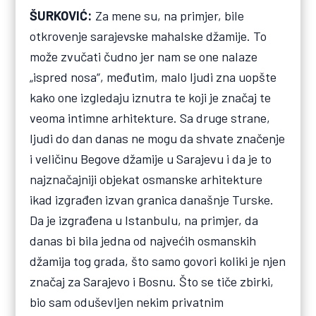
ŠURKOVIĆ:
Za mene su, na primjer, bile
otkrovenje sarajevske mahalske džamije. To
može zvučati čudno jer nam se one nalaze
„ispred nosa“, međutim, malo ljudi zna uopšte
kako one izgledaju iznutra te koji je značaj te
veoma intimne arhitekture. Sa druge strane,
ljudi do dan danas ne mogu da shvate značenje
i veličinu Begove džamije u Sarajevu i da je to
najznačajniji objekat osmanske arhitekture
ikad izgrađen izvan granica današnje Turske.
Da je izgrađena u Istanbulu, na primjer, da
danas bi bila jedna od najvećih osmanskih
džamija tog grada, što samo govori koliki je njen
značaj za Sarajevo i Bosnu. Što se tiče zbirki,
bio sam oduševljen nekim privatnim