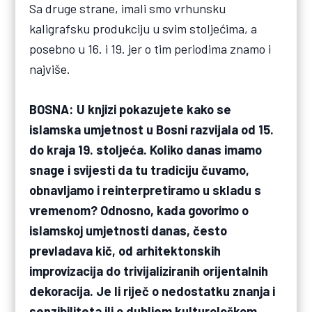
Sa druge strane, imali smo vrhunsku
kaligrafsku produkciju u svim stoljećima, a
posebno u 16. i 19. jer o tim periodima znamo i
najviše.
BOSNA: U knjizi pokazujete kako se
islamska umjetnost u Bosni razvijala od 15.
do kraja 19. stoljeća. Koliko danas imamo
snage i svijesti da tu tradiciju čuvamo,
obnavljamo i reinterpretiramo u skladu s
vremenom? Odnosno, kada govorimo o
islamskoj umjetnosti danas, često
prevladava kič, od arhitektonskih
improvizacija do trivijaliziranih orijentalnih
dekoracija. Je li riječ o nedostatku znanja i
senzibiliteta ili o dubljem kulturološkom