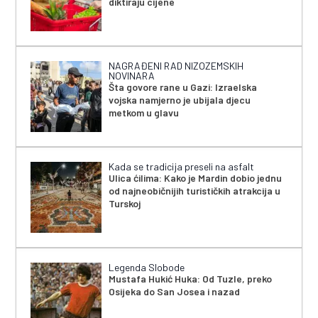
diktiraju cijene
NAGRAĐENI RAD NIZOZEMSKIH
NOVINARA
Šta govore rane u Gazi: Izraelska
vojska namjerno je ubijala djecu
metkom u glavu
Kada se tradicija preseli na asfalt
Ulica ćilima: Kako je Mardin dobio jednu
od najneobičnijih turističkih atrakcija u
Turskoj
Legenda Slobode
Mustafa Hukić Huka: Od Tuzle, preko
Osijeka do San Josea i nazad