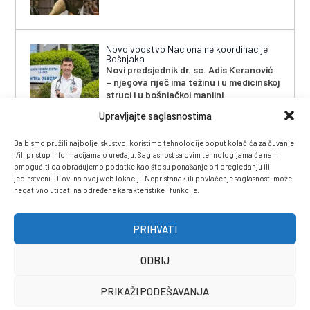
Novo vodstvo Nacionalne koordinacije
Bošnjaka
Novi predsjednik dr. sc. Adis Keranović
– njegova riječ ima težinu i u medicinskoj
struci i u bošnjačkoj manjini
Upravljajte saglasnostima
Da bismo pružili najbolje iskustvo, koristimo tehnologije poput kolačića za čuvanje
i/ili pristup informacijama o uređaju. Saglasnost sa ovim tehnologijama će nam
omogućiti da obrađujemo podatke kao što su ponašanje pri pregledanju ili
jedinstveni ID-ovi na ovoj web lokaciji. Nepristanak ili povlačenje saglasnosti može
negativno uticati na određene karakteristike i funkcije.
IMPRESSUM
|
UVJETI KORIŠTENJA
|
POLITIKA
PRIVATNOSTI
|
KONTAKT
|
ČASOPIS
PRIHVATI
ODBIJ
PRIKAŽI PODEŠAVANJA