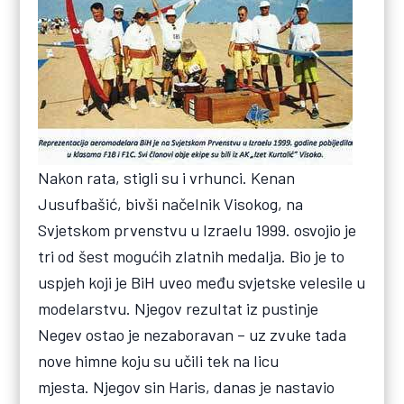
Nakon rata, stigli su i vrhunci. Kenan
Jusufbašić, bivši načelnik Visokog, na
Svjetskom prvenstvu u Izraelu 1999. osvojio je
tri od šest mogućih zlatnih medalja. Bio je to
uspjeh koji je BiH uveo među svjetske velesile u
modelarstvu. Njegov rezultat iz pustinje
Negev ostao je nezaboravan – uz zvuke tada
nove himne koju su učili tek na licu
mjesta. Njegov sin Haris, danas je nastavio