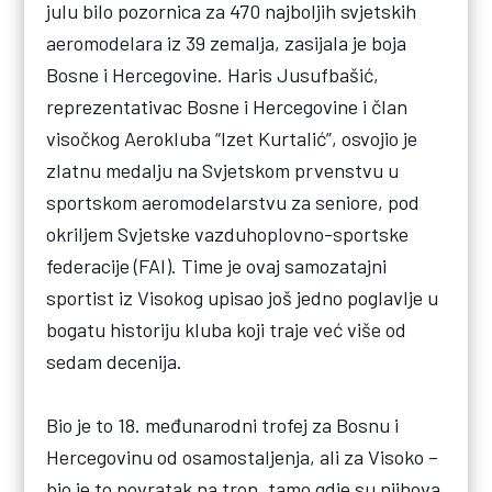
julu bilo pozornica za 470 najboljih svjetskih
aeromodelara iz 39 zemalja, zasijala je boja
Bosne i Hercegovine. Haris Jusufbašić,
reprezentativac Bosne i Hercegovine i član
visočkog Aerokluba “Izet Kurtalić”, osvojio je
zlatnu medalju na Svjetskom prvenstvu u
sportskom aeromodelarstvu za seniore, pod
okriljem Svjetske vazduhoplovno-sportske
federacije (FAI). Time je ovaj samozatajni
sportist iz Visokog upisao još jedno poglavlje u
bogatu historiju kluba koji traje već više od
sedam decenija.
Bio je to 18. međunarodni trofej za Bosnu i
Hercegovinu od osamostaljenja, ali za Visoko –
bio je to povratak na tron, tamo gdje su njihova