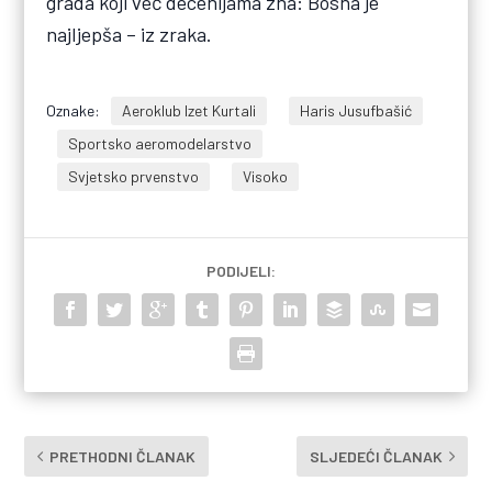
grada koji već decenijama zna: Bosna je
najljepša – iz zraka.
Oznake:
Aeroklub Izet Kurtali
Haris Jusufbašić
Sportsko aeromodelarstvo
Svjetsko prvenstvo
Visoko
PODIJELI:
PRETHODNI ČLANAK
SLJEDEĆI ČLANAK