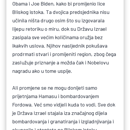
Obama i Joe Biden, kako bi promijenio lice
Bliskog istoka. Ta dvojica predsjednika nisu
učinila ništa drugo osim što su izgovarala
lijepu retoriku o miru, dok su Državu Izrael
zasipala sve većim količinama oružja bez
ikakvih uslova. Njihov nasljednik pokušava
prodrmati stvari i promijeniti region, zbog čega
zaslužuje priznanje a možda čak i Nobelovu
nagradu ako u tome uspije.
Ali promjene se ne mogu donijeti samo
prijetnjama Hamasu i bombardovanjem
Fordowa. Već smo vidjeli kuda to vodi. Sve dok
je Država Izrael stajala iza značajnog dijela
bombardovanja i granatiranja i izgladnjivanja i
okupacije i atentata na Bliskom istoku,