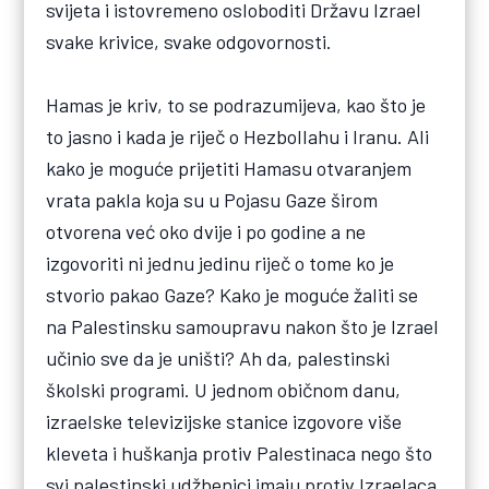
svijeta i istovremeno osloboditi Državu Izrael
svake krivice, svake odgovornosti.
Hamas je kriv, to se podrazumijeva, kao što je
to jasno i kada je riječ o Hezbollahu i Iranu. Ali
kako je moguće prijetiti Hamasu otvaranjem
vrata pakla koja su u Pojasu Gaze širom
otvorena već oko dvije i po godine a ne
izgovoriti ni jednu jedinu riječ o tome ko je
stvorio pakao Gaze? Kako je moguće žaliti se
na Palestinsku samoupravu nakon što je Izrael
učinio sve da je uništi? Ah da, palestinski
školski programi. U jednom običnom danu,
izraelske televizijske stanice izgovore više
kleveta i huškanja protiv Palestinaca nego što
svi palestinski udžbenici imaju protiv Izraelaca.