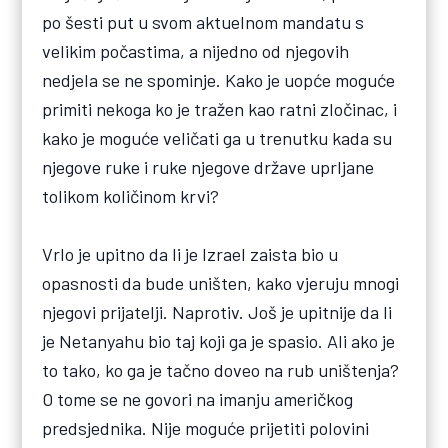
po šesti put u svom aktuelnom mandatu s
velikim počastima, a nijedno od njegovih
nedjela se ne spominje. Kako je uopće moguće
primiti nekoga ko je tražen kao ratni zločinac, i
kako je moguće veličati ga u trenutku kada su
njegove ruke i ruke njegove države uprljane
tolikom količinom krvi?
Vrlo je upitno da li je Izrael zaista bio u
opasnosti da bude uništen, kako vjeruju mnogi
njegovi prijatelji. Naprotiv. Još je upitnije da li
je Netanyahu bio taj koji ga je spasio. Ali ako je
to tako, ko ga je tačno doveo na rub uništenja?
O tome se ne govori na imanju američkog
predsjednika. Nije moguće prijetiti polovini