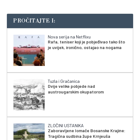
PROČITAJTE I:
Nova serija na Netflixu
Rafa, teniser koji je pobjeđivao tako što
je uvijek, ironično, ostajao na nogama
Tuzla i Gračanica
Dvije velike pobjede nad
austrougarskim okupatorom
ZLOČINI USTANIKA
Zaboravljene lomače Bosanske Krajine:
Tragična sudbina župe Krnjeuša