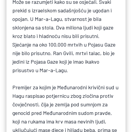
Može se razumjeti kako su se osjećali. Svaki
prekid s izraelskom sadašnjošću je ugodan i
opojan. U Mar-a-Lagu, stvarnost je bila
sklonjena sa stola. Dva miliona ljudi koji gaze
kroz blato i hladnoću nisu bili prisutni.
Sjećanje na oko 100.000 mrtvih u Pojasu Gaze
nije bilo prisutno. Ran Gvili, mrtvi talac, bio je
jedini iz Pojasa Gaze koji je imao ikakvo
prisustvo u Mar-a-Lagu.
Premijer za kojim je Međunarodni krivični sud u
Hagu raspisao potjernicu zbog zločina protiv
čovječnosti, čija je zemlja pod sumnjom za
genocid pred Međunarodnim sudom pravde,
koji na rukama ima krv masa nevinih ljudi,
uključujući mase djece i hiljadu beba, prima se