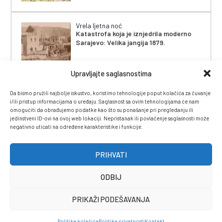
Vrela ljetna noć
Katastrofa koja je iznjedrila moderno
Sarajevo: Velika jangija 1879.
Upravljajte saglasnostima
Da bismo pružili najbolje iskustvo, koristimo tehnologije poput kolačića za čuvanje
i/ili pristup informacijama o uređaju. Saglasnost sa ovim tehnologijama će nam
omogućiti da obrađujemo podatke kao što su ponašanje pri pregledanju ili
jedinstveni ID-ovi na ovoj web lokaciji. Nepristanak ili povlačenje saglasnosti može
negativno uticati na određene karakteristike i funkcije.
IMPRESSUM
|
UVJETI KORIŠTENJA
|
POLITIKA
PRIVATNOSTI
|
KONTAKT
|
ČASOPIS
PRIHVATI
ODBIJ
PRIKAŽI PODEŠAVANJA
Politika kolačića
Politika privatnosti
Kontakt