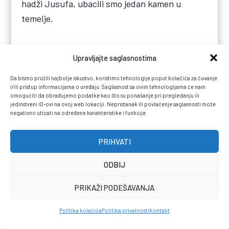
hadži Jusufa, ubacili smo jedan kamen u
temelje.
Sve ostalo je blaženstvo neznanja. A ono, kako
Upravljajte saglasnostima
znamo, nikad nije dugo trajalo.
Da bismo pružili najbolje iskustvo, koristimo tehnologije poput kolačića za čuvanje
i/ili pristup informacijama o uređaju. Saglasnost sa ovim tehnologijama će nam
omogućiti da obrađujemo podatke kao što su ponašanje pri pregledanju ili
Oznake:
Hrvatska
Muslimani
stranci
jedinstveni ID-ovi na ovoj web lokaciji. Nepristanak ili povlačenje saglasnosti može
negativno uticati na određene karakteristike i funkcije.
strani radnici
PRIHVATI
PODIJELI:
ODBIJ
PRIKAŽI PODEŠAVANJA
Politika kolačića
Politika privatnosti
Kontakt