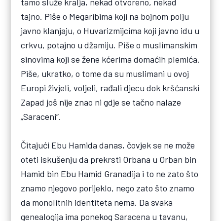
tamo služe kralja, nekad otvoreno, nekad
tajno. Piše o Megaribima koji na bojnom polju
javno klanjaju, o Huvarizmijcima koji javno idu u
crkvu, potajno u džamiju. Piše o muslimanskim
sinovima koji se žene kćerima domaćih plemića.
Piše, ukratko, o tome da su muslimani u ovoj
Europi živjeli, voljeli, rađali djecu dok kršćanski
Zapad još nije znao ni gdje se tačno nalaze
„Saraceni“.
Čitajući Ebu Hamida danas, čovjek se ne može
oteti iskušenju da prekrsti Orbana u Orban bin
Hamid bin Ebu Hamid Granadija i to ne zato što
znamo njegovo porijeklo, nego zato što znamo
da monolitnih identiteta nema. Da svaka
genealogija ima ponekog Saracena u tavanu,