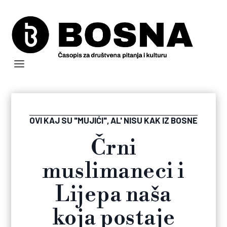
OVI KAJ SU "MUJIĆI", AL' NISU KAK IZ BOSNE
Črni
muslimaneci i
Lijepa naša
koja postaje