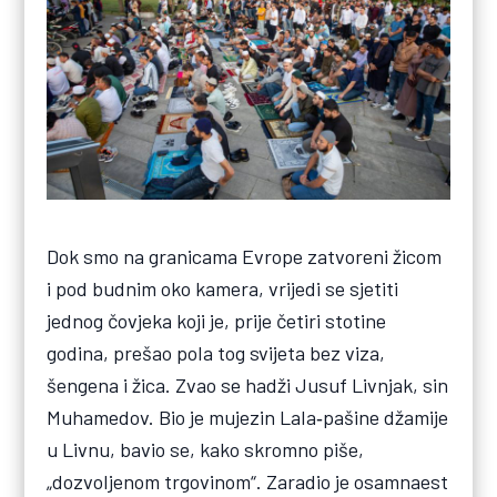
Dok smo na granicama Evrope zatvoreni žicom
i pod budnim oko kamera, vrijedi se sjetiti
jednog čovjeka koji je, prije četiri stotine
godina, prešao pola tog svijeta bez viza,
šengena i žica. Zvao se hadži Jusuf Livnjak, sin
Muhamedov. Bio je mujezin Lala‑pašine džamije
u Livnu, bavio se, kako skromno piše,
„dozvoljenom trgovinom“. Zaradio je osamnaest