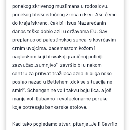
ponekog skrivenog muslimana u rodoslovu,
ponekog bliskoistočnog zrnca u krvi. Ako ćemo
do kraja iskreno, čak bi i Isus Nazarećanin
danas teško dobio azil u državama EU. Sav
preplanuo od palestinskog sunca, s kovrčavim
crnim uvojcima, bademastom kožom i
naglaskom koji bi svakoj graničnoj policiji
zazvučao „sumnjivo“, završio bi u nekom
centru za prihvat tražilaca azila ili bi ga neko
poslao nazad u Betlehem „dok se situacija ne
smiri“. Schengen ne voli takvu boju lica, a još
manje voli ljubavno-revolucionarne poruke
koje potresaju bankarske stolove.
Kad tako pogledamo stvar, pitanje „Je li Gavrilo