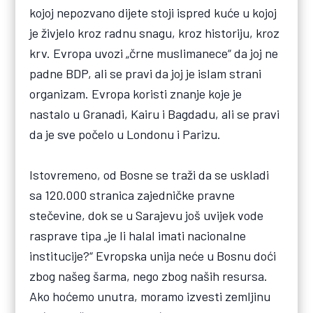
kojoj nepozvano dijete stoji ispred kuće u kojoj
je živjelo kroz radnu snagu, kroz historiju, kroz
krv. Evropa uvozi „črne muslimanece“ da joj ne
padne BDP, ali se pravi da joj je islam strani
organizam. Evropa koristi znanje koje je
nastalo u Granadi, Kairu i Bagdadu, ali se pravi
da je sve počelo u Londonu i Parizu.
Istovremeno, od Bosne se traži da se uskladi
sa 120.000 stranica zajedničke pravne
stečevine, dok se u Sarajevu još uvijek vode
rasprave tipa „je li halal imati nacionalne
institucije?“ Evropska unija neće u Bosnu doći
zbog našeg šarma, nego zbog naših resursa.
Ako hoćemo unutra, moramo izvesti zemljinu