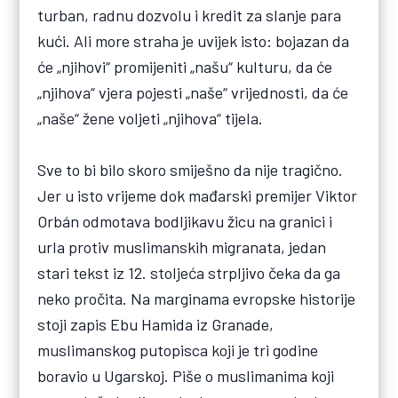
turban, radnu dozvolu i kredit za slanje para
kući. Ali more straha je uvijek isto: bojazan da
će „njihovi“ promijeniti „našu“ kulturu, da će
„njihova“ vjera pojesti „naše“ vrijednosti, da će
„naše“ žene voljeti „njihova“ tijela.
Sve to bi bilo skoro smiješno da nije tragično.
Jer u isto vrijeme dok mađarski premijer Viktor
Orbán odmotava bodljikavu žicu na granici i
urla protiv muslimanskih migranata, jedan
stari tekst iz 12. stoljeća strpljivo čeka da ga
neko pročita. Na marginama evropske historije
stoji zapis Ebu Hamida iz Granade,
muslimanskog putopisca koji je tri godine
boravio u Ugarskoj. Piše o muslimanima koji