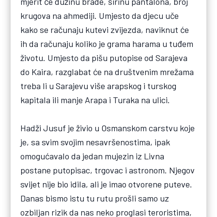
mjerit će dužinu brade, širinu pantalona, broj
krugova na ahmediji. Umjesto da djecu uče
kako se računaju kutevi zvijezda, naviknut će
ih da računaju koliko je grama harama u tuđem
životu. Umjesto da pišu putopise od Sarajeva
do Kaira, razglabat će na društvenim mrežama
treba li u Sarajevu više arapskog i turskog
kapitala ili manje Arapa i Turaka na ulici.
Hadži Jusuf je živio u Osmanskom carstvu koje
je, sa svim svojim nesavršenostima, ipak
omogućavalo da jedan mujezin iz Livna
postane putopisac, trgovac i astronom. Njegov
svijet nije bio idila, ali je imao otvorene puteve.
Danas bismo istu tu rutu prošli samo uz
ozbiljan rizik da nas neko proglasi teroristima,