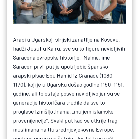
Arapi u Ugarskoj, sirijski zanatlije na Kosovu,
hadži Jusuf u Kairu, sve su to figure nevidljivih
Saracena evropske historije. Naime, ime
Saracen prvi put je upotrijebio špansko-
arapski pisac Ebu Hamid iz Granade (1080–
1170), koji je u Ugarsku došao godine 1150–1151.
godine, ali to ostaje posve nevidljivo jer su se
generacije historičara trudile da sve to
proglase izmišljotinama, „muljem islamske
provenijencije“. Svaki put kad se otkrije trag
muslimana na tlu srednjovjekovne Evrope,
nastane nervozna šutnja. Jer taj trag ruši