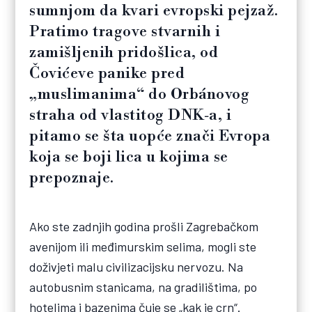
sumnjom da kvari evropski pejzaž.
Pratimo tragove stvarnih i
zamišljenih pridošlica, od
Čovićeve panike pred
„muslimanima“ do Orbánovog
straha od vlastitog DNK‑a, i
pitamo se šta uopće znači Evropa
koja se boji lica u kojima se
prepoznaje.
Ako ste zadnjih godina prošli Zagrebačkom
avenijom ili međimurskim selima, mogli ste
doživjeti malu civilizacijsku nervozu. Na
autobusnim stanicama, na gradilištima, po
hotelima i bazenima čuje se „kak je crn“.