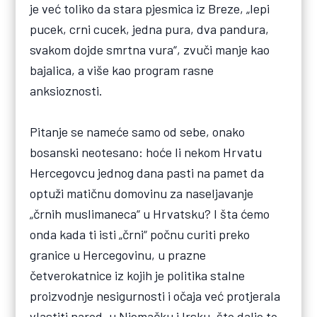
je već toliko da stara pjesmica iz Breze, „lepi
pucek, crni cucek, jedna pura, dva pandura,
svakom dojde smrtna vura“, zvuči manje kao
bajalica, a više kao program rasne
anksioznosti.
Pitanje se nameće samo od sebe, onako
bosanski neotesano: hoće li nekom Hrvatu
Hercegovcu jednog dana pasti na pamet da
optuži matičnu domovinu za naseljavanje
„črnih muslimaneca“ u Hrvatsku? I šta ćemo
onda kada ti isti „črni“ počnu curiti preko
granice u Hercegovinu, u prazne
četverokatnice iz kojih je politika stalne
proizvodnje nesigurnosti i očaja već protjerala
vlastiti narod „u Njemačku i Irsku, što dalje to