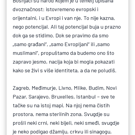
Bošnjaci su narod kojem je u temelj upisana
dvoznačnost: istovremeno evropski i
orijentalni, i u Evropi i van nje. To nije kazna,
nego potencijal. Ali taj potencijal buja u prazno
dok ga se stidimo. Dok se pravimo da smo
„samo građani“, „samo Evropljani“ ili „samo
muslimani“, propuštamo da budemo ono što
zapravo jesmo, nacija koja bi mogla pokazati
kako se živi s više identiteta, a da ne poludiš.
Zagreb, Međimurje, Livno, Mlike, Budim, Novi
Pazar, Sarajevo, Bruxelles, Istanbul – sve te
tačke su na istoj mapi. Na njoj nema čistih
prostora, nema sterilnih zona. Svugdje su
prošli neki crni, neki bijeli, neki smeđi, svugdje
je neko podigao džamiju, crkvu ili sinagogu,