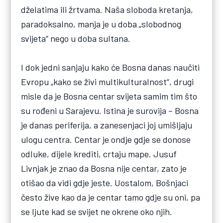
dželatima ili žrtvama. Naša sloboda kretanja,
paradoksalno, manja je u doba „slobodnog
svijeta“ nego u doba sultana.
I dok jedni sanjaju kako će Bosna danas naučiti
Evropu „kako se živi multikulturalnost“, drugi
misle da je Bosna centar svijeta samim tim što
su rođeni u Sarajevu. Istina je surovija – Bosna
je danas periferija, a zanesenjaci joj umišljaju
ulogu centra. Centar je ondje gdje se donose
odluke, dijele krediti, crtaju mape. Jusuf
Livnjak je znao da Bosna nije centar, zato je
otišao da vidi gdje jeste. Uostalom, Bošnjaci
često žive kao da je centar tamo gdje su oni, pa
se ljute kad se svijet ne okrene oko njih.