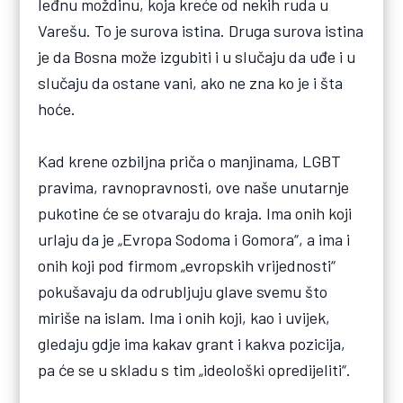
leđnu moždinu, koja kreće od nekih ruda u
Varešu. To je surova istina. Druga surova istina
je da Bosna može izgubiti i u slučaju da uđe i u
slučaju da ostane vani, ako ne zna ko je i šta
hoće.
Kad krene ozbiljna priča o manjinama, LGBT
pravima, ravnopravnosti, ove naše unutarnje
pukotine će se otvaraju do kraja. Ima onih koji
urlaju da je „Evropa Sodoma i Gomora“, a ima i
onih koji pod firmom „evropskih vrijednosti“
pokušavaju da odrubljuju glave svemu što
miriše na islam. Ima i onih koji, kao i uvijek,
gledaju gdje ima kakav grant i kakva pozicija,
pa će se u skladu s tim „ideološki opredijeliti“.