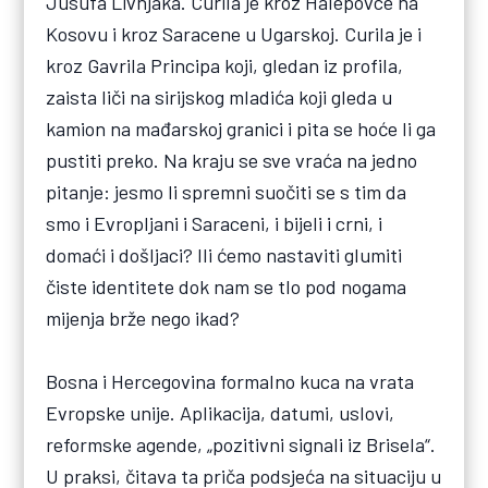
Jusufa Livnjaka. Curila je kroz Halepovce na
Kosovu i kroz Saracene u Ugarskoj. Curila je i
kroz Gavrila Principa koji, gledan iz profila,
zaista liči na sirijskog mladića koji gleda u
kamion na mađarskoj granici i pita se hoće li ga
pustiti preko. Na kraju se sve vraća na jedno
pitanje: jesmo li spremni suočiti se s tim da
smo i Evropljani i Saraceni, i bijeli i crni, i
domaći i došljaci? Ili ćemo nastaviti glumiti
čiste identitete dok nam se tlo pod nogama
mijenja brže nego ikad?
Bosna i Hercegovina formalno kuca na vrata
Evropske unije. Aplikacija, datumi, uslovi,
reformske agende, „pozitivni signali iz Brisela“.
U praksi, čitava ta priča podsjeća na situaciju u