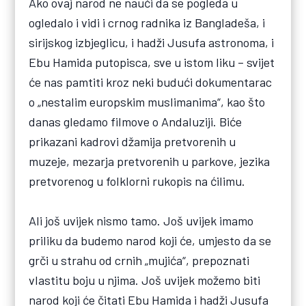
Ako ovaj narod ne nauči da se pogleda u
ogledalo i vidi i crnog radnika iz Bangladeša, i
sirijskog izbjeglicu, i hadži Jusufa astronoma, i
Ebu Hamida putopisca, sve u istom liku – svijet
će nas pamtiti kroz neki budući dokumentarac
o „nestalim europskim muslimanima“, kao što
danas gledamo filmove o Andaluziji. Biće
prikazani kadrovi džamija pretvorenih u
muzeje, mezarja pretvorenih u parkove, jezika
pretvorenog u folklorni rukopis na ćilimu.
Ali još uvijek nismo tamo. Još uvijek imamo
priliku da budemo narod koji će, umjesto da se
grči u strahu od crnih „mujića“, prepoznati
vlastitu boju u njima. Još uvijek možemo biti
narod koji će čitati Ebu Hamida i hadži Jusufa