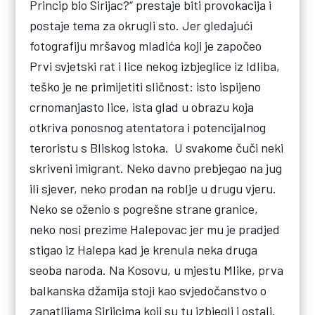
Princip bio Sirijac?“ prestaje biti provokacija i
postaje tema za okrugli sto. Jer gledajući
fotografiju mršavog mladića koji je započeo
Prvi svjetski rat i lice nekog izbjeglice iz Idliba,
teško je ne primijetiti sličnost: isto ispijeno
crnomanjasto lice, ista glad u obrazu koja
otkriva ponosnog atentatora i potencijalnog
teroristu s Bliskog istoka. U svakome čuči neki
skriveni imigrant. Neko davno prebjegao na jug
ili sjever, neko prodan na roblje u drugu vjeru.
Neko se oženio s pogrešne strane granice,
neko nosi prezime Halepovac jer mu je pradjed
stigao iz Halepa kad je krenula neka druga
seoba naroda. Na Kosovu, u mjestu Mlike, prva
balkanska džamija stoji kao svjedočanstvo o
zanatlijama Sirijcima koji su tu izbjegli i ostali.