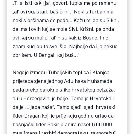
„Ti si isti kak i ja“, govori, lupka me po ramenu,
„al’ ovi su, stari, baš črni… Neki s turbanima,
neki s brčinama do poda… Kažu mi da su Sikhi,
da ima i ovih kaj se mole Šivi, Krišni, pa onda
ovi kaj su mujići, al’ nisu kak iz Bosne. I ne
znam kud bu to sve išlo. Najbolje da i ja nekud
zbrišem. U Bengal, kaj buš…“
Negdje između Tuheljskih toplica i Klanjca
prijeteća sjena jednog Adulhaka Muhameda
pada preko barokne slike hrvatskog pejzaža,
ali u Hercegovini je bolje. Tamo je Hrvatska i
dalje „Lijepa naša“. Tamo sjedi sjedi hrvatski
lider Dragan koji je prije koju godinu urlao da
bošnjački lider Bakir planira naseliti 60.000
muslimana i razbiti demografsku „ravnotežu“.