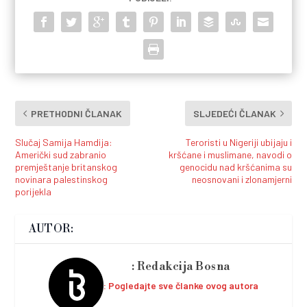
PRETHODNI ČLANAK
SLJEDEĆI ČLANAK
Slučaj Samija Hamdija:
Teroristi u Nigeriji ubijaju i
Američki sud zabranio
kršćane i muslimane, navodi o
premještanje britanskog
genocidu nad kršćanima su
novinara palestinskog
neosnovani i zlonamjerni
porijekla
AUTOR:
Redakcija Bosna
Pogledajte sve članke ovog autora