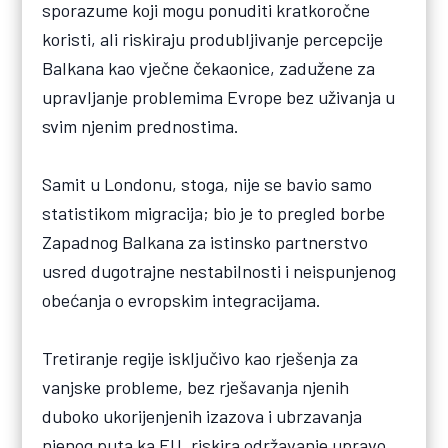
sporazume koji mogu ponuditi kratkoročne
koristi, ali riskiraju produbljivanje percepcije
Balkana kao vječne čekaonice, zadužene za
upravljanje problemima Evrope bez uživanja u
svim njenim prednostima.
Samit u Londonu, stoga, nije se bavio samo
statistikom migracija; bio je to pregled borbe
Zapadnog Balkana za istinsko partnerstvo
usred dugotrajne nestabilnosti i neispunjenog
obećanja o evropskim integracijama.
Tretiranje regije isključivo kao rješenja za
vanjske probleme, bez rješavanja njenih
duboko ukorijenjenih izazova i ubrzavanja
njenog puta ka EU, riskira održavanje upravo