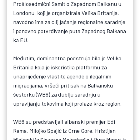
Prošlosedmični Samit o Zapadnom Balkanu u
Londonu, koji je organizirala Velika Britanija,
navodno ima za cilj jačanje regionalne saradnje
i ponovno potvrđivanje puta Zapadnog Balkana
ka EU.
Međutim, dominantna podstruja bila je Velika
Britanija koja je iskoristila platformu za
unaprijeđenje vlastite agende o ilegalnim
migracijama, vršeći pritisak na Balkansku
šestorku (WB6) za dublju saradnju u
upravljanju tokovima koji prolaze kroz region.
WB6 su predstavljali albanski premijer Edi
Rama, Milojko Spajić iz Crne Gore, Hristijan
Mickoski iz Sjeverne Makedonije i Đuro Macut iz