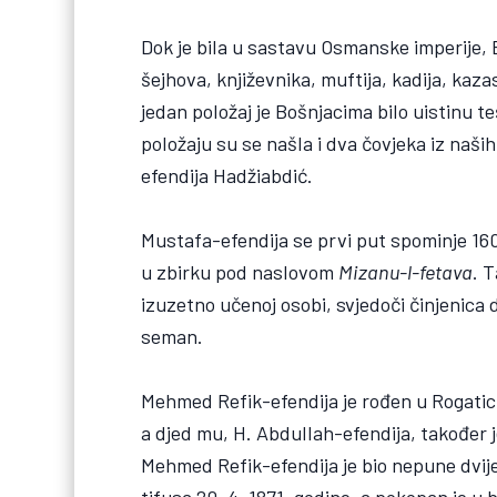
Dok je bila u sastavu Osmanske imperije, B
šejhova, književnika, muftija, kadija, kaza
jedan položaj je Bošnjacima bilo uistinu te
položaju su se našla i dva čovjeka iz naš
efendija Hadžiabdić.
Mustafa-efendija se prvi put spominje 160
u zbirku pod naslovom
Mizanu-l-fetava
. 
izuzetno učenoj osobi, svjedoči činjenica 
seman.
Mehmed Refik-efendija je rođen u Rogatici 
a djed mu, H. Abdullah-efendija, također 
Mehmed Refik-efendija je bio nepune dvije 