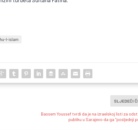
blizini turbeta Sultana Fatiha.
hu-l-islam
SLJEDEĆI 
Bassem Youssef tvrdi da je na izraelskoj listi za ods
publiku u Sarajevo da ga “posljednji pu