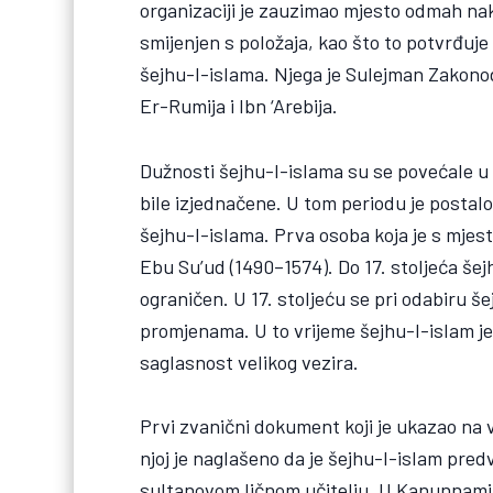
organizaciji je zauzimao mjesto odmah nak
smijenjen s položaja, kao što to potvrđuj
šejhu-l-islama. Njega je Sulejman Zakonoda
Er-Rumija i Ibn ‘Arebija.
Dužnosti šejhu-l-islama su se povećale u 1
bile izjednačene. U tom periodu je postal
šejhu-l-islama. Prva osoba koja je s mjes
Ebu Su’ud (1490–1574). Do 17. stoljeća šej
ograničen. U 17. stoljeću se pri odabiru š
promjenama. U to vrijeme šejhu-l-islam je
saglasnost velikog vezira.
Prvi zvanični dokument koji je ukazao na
njoj je naglašeno da je šejhu-l-islam pred
sultanovom ličnom učitelju. U Kanunnami i