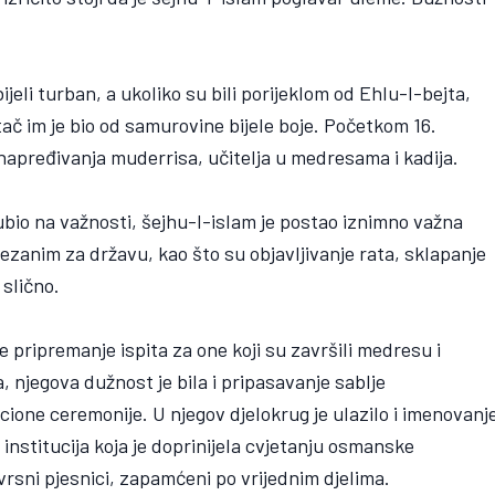
ijeli turban, a ukoliko su bili porijeklom od Ehlu-l-bejta,
tač im je bio od samurovine bijele boje. Početkom 16.
unapređivanja muderrisa, učitelja u medresama i kadija.
zgubio na važnosti, šejhu-l-islam je postao iznimno važna
vezanim za državu, kao što su objavljivanje rata, sklapanje
slično.
 pripremanje ispita za one koji su završili medresu i
a, njegova dužnost je bila i pripasavanje sablje
ne ceremonije. U njegov djelokrug je ulazilo i imenovanj
o institucija koja je doprinijela cvjetanju osmanske
 vrsni pjesnici, zapamćeni po vrijednim djelima.