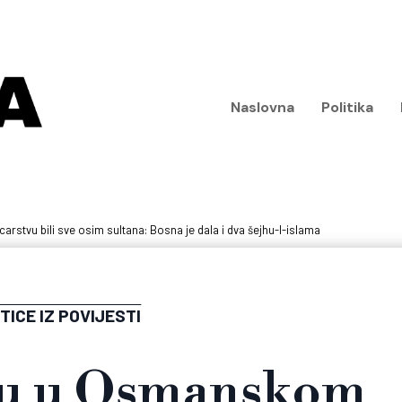
Naslovna
Politika
stvu bili sve osim sultana: Bosna je dala i dva šejhu-l-islama
TICE IZ POVIJESTI
su u Osmanskom