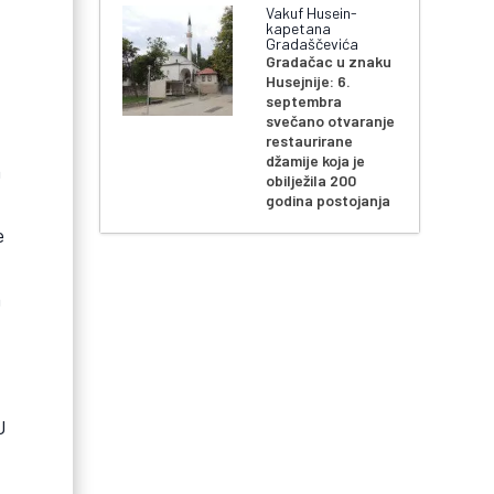
Vakuf Husein-
kapetana
Gradaščevića
Gradačac u znaku
Husejnije: 6.
septembra
svečano otvaranje
restaurirane
džamije koja je
a
obilježila 200
godina postojanja
e
m
U