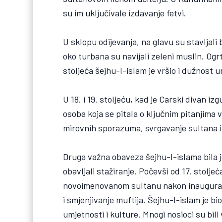
su im uključivale izdavanje fetvi.
U sklopu odijevanja, na glavu su stavljali b
oko turbana su navijali zeleni muslin. Ogr
stoljeća šejhu-l-islam je vršio i dužnost 
U 18. i 19. stoljeću, kad je Carski divan i
osoba koja se pitala o ključnim pitanjima 
mirovnih sporazuma, svrgavanje sultana i 
Druga važna obaveza šejhu-l-islama bila je
obavljali stažiranje. Počevši od 17. stoljeć
novoimenovanom sultanu nakon inauguracio
i smjenjivanje muftija. Šejhu-l-islam je bi
umjetnosti i kulture. Mnogi nosioci su bili