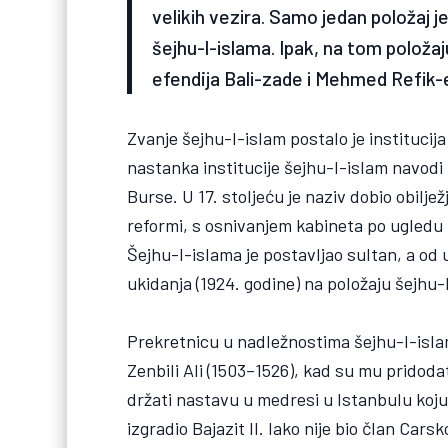
velikih vezira. Samo jedan položaj je
šejhu-l-islama. Ipak, na tom položaj
efendija Bali-zade i Mehmed Refik-
Zvanje šejhu-l-islam postalo je institucij
nastanka institucije šejhu-l-islam navodi
Burse. U 17. stoljeću je naziv dobio obiljež
reformi, s osnivanjem kabineta po ugledu 
Šejhu-l-islama je postavljao sultan, a od 
ukidanja (1924. godine) na položaju šejhu-
Prekretnicu u nadležnostima šejhu-l-isla
Zenbili Ali (1503–1526), kad su mu pridod
držati nastavu u medresi u Istanbulu koju j
izgradio Bajazit II. Iako nije bio član Car