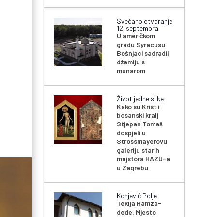
Svečano otvaranje
12. septembra
U američkom
gradu Syracusu
Bošnjaci sadradili
džamiju s
munarom
Život jedne slike
Kako su Krist i
bosanski kralj
Stjepan Tomaš
dospjeli u
Strossmayerovu
galeriju starih
majstora HAZU-a
u Zagrebu
Konjević Polje
Tekija Hamza-
dede: Mjesto