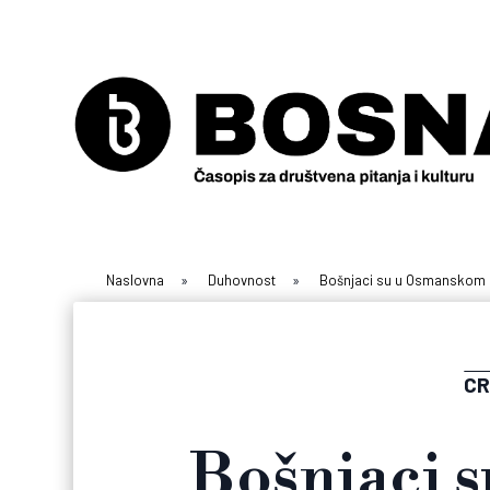
Naslovna
»
Duhovnost
»
Bošnjaci su u Osmanskom car
CR
Bošnjaci 