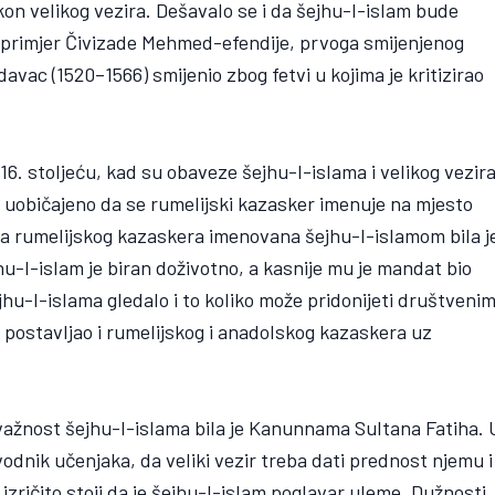
on velikog vezira. Dešavalo se i da šejhu-l-islam bude
e primjer Čivizade Mehmed-efendije, prvoga smijenjenog
vac (1520–1566) smijenio zbog fetvi u kojima je kritizirao
6. stoljeću, kad su obaveze šejhu-l-islama i velikog vezir
o uobičajeno da se rumelijski kazasker imenuje na mjesto
ta rumelijskog kazaskera imenovana šejhu-l-islamom bila j
hu-l-islam je biran doživotno, a kasnije mu je mandat bio
ejhu-l-islama gledalo i to koliko može pridonijeti društveni
 postavljao i rumelijskog i anadolskog kazaskera uz
 važnost šejhu-l-islama bila je Kanunnama Sultana Fatiha. 
vodnik učenjaka, da veliki vezir treba dati prednost njemu i
zričito stoji da je šejhu-l-islam poglavar uleme. Dužnosti