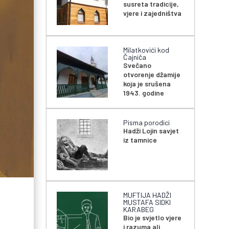
susreta tradicije,
vjere i zajedništva
Milatkovići kod
Čajniča
Svečano
otvorenje džamije
koja je srušena
1943. godine
Pisma porodici
Hadži Lojin savjet
iz tamnice
MUFTIJA HADŽI
MUSTAFA SIDKI
KARABEG
Bio je svjetlo vjere
i razuma ali