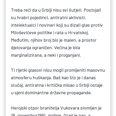
Treba reći da u Srbiji nisu svi šutjeli. Postojali
su hrabri pojedinci, antiratni aktivisti,
intelektualci i novinari koji su dizali glas protiv
Miloševićeve politike i rata u Hrvatskoj.
Međutim, njihov broj bio je malen, a prostor
djelovanja ograničen. Većina je bila
marginalizirana, a neki i proganjani.
Ti rijetki glasovi nisu mogli promijeniti masovnu
atmosferu huškanja. Baš kao što je i danas
slučaj, antiratna i kritička misao u Srbiji ostaje
u sjeni dominantne državne propagande.
Herojski otpor branitelja Vukovara slomljen je
18. novembra1991. godine. Grad je pao, a