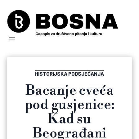
HISTORIJSKA PODSJEĆANJA
Bacanje cveća
pod gusjenice:
Kad su
Beograđani