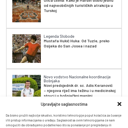
Ulica ćilima: Kako je Mardin dobio jednu
od najneobičnijih turističkih atrakcija u
Turskoj
Legenda Slobode
Mustafa Hukić Huka: Od Tuzle, preko
Osijeka do San Josea i nazad
Novo vodstvo Nacionalne koordinacije
Bošnjaka
Novi predsjednik dr. sc. Adis Keranović
– njegova riječ ima težinu i u medicinskoj
struci i u bošnjačkoj manjini
Upravljajte saglasnostima
Da bismo pružili najbolje iskustvo, koristimo tehnologije poput kolačića za čuvanje
i/ili pristup informacijama o uređaju. Saglasnost sa ovim tehnologijama će nam
omogućiti da obrađujemo podatke kao što su ponašanje pri pregledanju ili