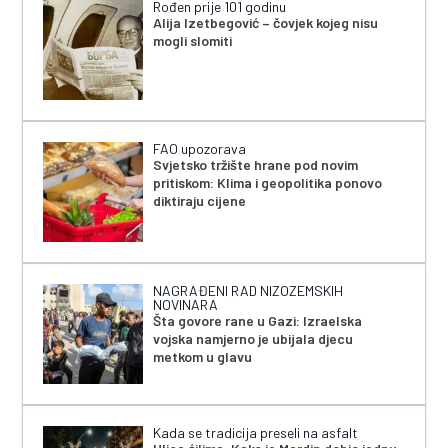
Rođen prije 101 godinu
Alija Izetbegović – čovjek kojeg nisu
mogli slomiti
FAO upozorava
Svjetsko tržište hrane pod novim
pritiskom: Klima i geopolitika ponovo
diktiraju cijene
NAGRAĐENI RAD NIZOZEMSKIH
NOVINARA
Šta govore rane u Gazi: Izraelska
vojska namjerno je ubijala djecu
metkom u glavu
Kada se tradicija preseli na asfalt