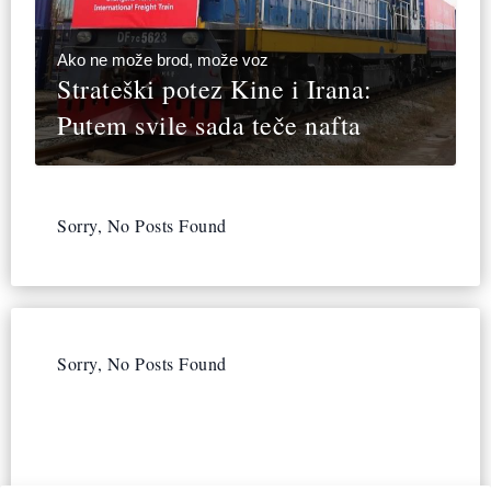
Ako ne može brod, može voz
Strateški potez Kine i Irana:
Putem svile sada teče nafta
Sorry, No Posts Found
Sorry, No Posts Found