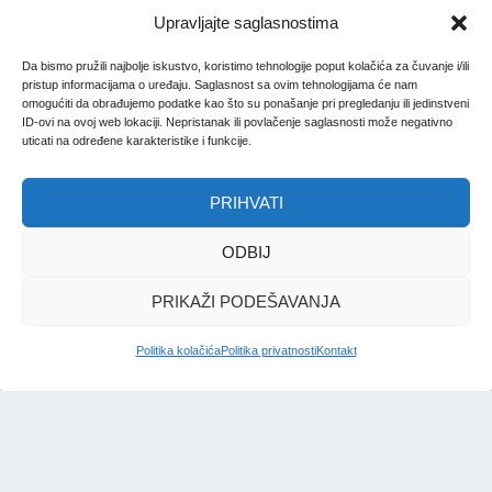
Upravljajte saglasnostima
Da bismo pružili najbolje iskustvo, koristimo tehnologije poput kolačića za čuvanje i/ili
pristup informacijama o uređaju. Saglasnost sa ovim tehnologijama će nam
omogućiti da obrađujemo podatke kao što su ponašanje pri pregledanju ili jedinstveni
ID-ovi na ovoj web lokaciji. Nepristanak ili povlačenje saglasnosti može negativno
uticati na određene karakteristike i funkcije.
PRIHVATI
ODBIJ
PRIKAŽI PODEŠAVANJA
Politika kolačića
Politika privatnosti
Kontakt