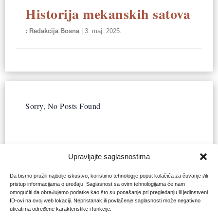
Historija mekanskih satova
Redakcija Bosna
|
3. maj. 2025.
Sorry, No Posts Found
Upravljajte saglasnostima
Da bismo pružili najbolje iskustvo, koristimo tehnologije poput kolačića za čuvanje i/ili
pristup informacijama o uređaju. Saglasnost sa ovim tehnologijama će nam
omogućiti da obrađujemo podatke kao što su ponašanje pri pregledanju ili jedinstveni
ID-ovi na ovoj web lokaciji. Nepristanak ili povlačenje saglasnosti može negativno
uticati na određene karakteristike i funkcije.