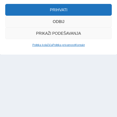
PRIHVATI
ODBIJ
PRIKAŽI PODEŠAVANJA
Politika kolačića
Politika privatnosti
Kontakt
IMPRESSUM
|
UVJETI KORIŠTENJA
|
POLITIKA PRIVATNOSTI
|
KONTAKT
|
ČASOPIS