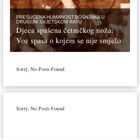
PREŠUĆENA HUMANOST BOŠNJAKA U
DRUGOM SVJETSKOM RATU
Djeca spašena četničkog noža:
Voz spasa o kojem se nije smjelo
Sorry, No Posts Found
Sorry, No Posts Found