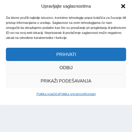
Upravljajte saglasnostima
Da bismo pružili najbolje iskustvo, koristimo tehnologije poput kolačića za čuvanje i/ili
pristup informacijama o uređaju. Saglasnost sa ovim tehnologijama će nam
omogućiti da obrađujemo podatke kao što su ponašanje pri pregledanju ili jedinstveni
ID-ovi na ovoj web lokaciji. Nepristanak ili povlačenje saglasnosti može negativno
uticati na određene karakteristike i funkcije.
PRIHVATI
ODBIJ
PRIKAŽI PODEŠAVANJA
Politika kolačića
Politika privatnosti
Kontakt