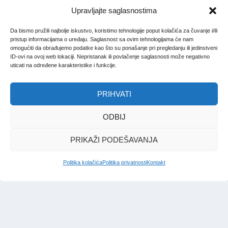
Upravljajte saglasnostima
Da bismo pružili najbolje iskustvo, koristimo tehnologije poput kolačića za čuvanje i/ili
pristup informacijama o uređaju. Saglasnost sa ovim tehnologijama će nam
omogućiti da obrađujemo podatke kao što su ponašanje pri pregledanju ili jedinstveni
ID-ovi na ovoj web lokaciji. Nepristanak ili povlačenje saglasnosti može negativno
uticati na određene karakteristike i funkcije.
PRIHVATI
ODBIJ
PRIKAŽI PODEŠAVANJA
Politika kolačića
Politika privatnosti
Kontakt