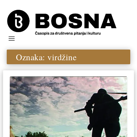
Oznaka:
virdžine