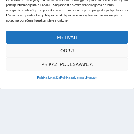
Da bismo pružili najbolje iskustvo, koristimo tehnologije poput kolačića za čuvanje i/ili
pristup informacijama o uređaju. Saglasnost sa ovim tehnologijama će nam
omogućiti da obrađujemo podatke kao što su ponašanje pri pregledanju ili jedinstveni
ID-ovi na ovoj web lokaciji. Nepristanak ili povlačenje saglasnosti može negativno
uticati na određene karakteristike i funkcije.
PRIHVATI
ODBIJ
PRIKAŽI PODEŠAVANJA
Politika kolačića
Politika privatnosti
Kontakt