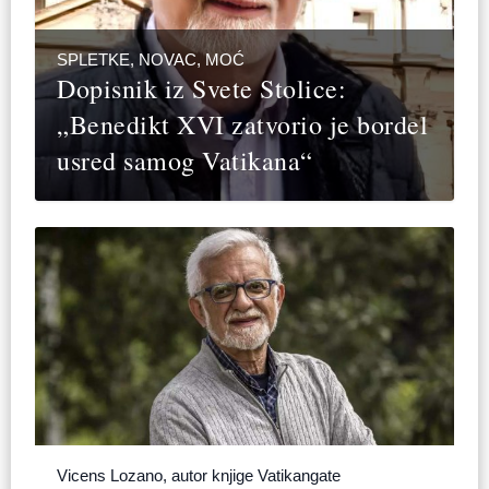
SPLETKE, NOVAC, MOĆ
Dopisnik iz Svete Stolice:
„Benedikt XVI zatvorio je bordel
usred samog Vatikana“
Vicens Lozano, autor knjige Vatikangate