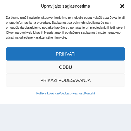
Upravljajte saglasnostima
Da bismo pružili najbolje iskustvo, koristimo tehnologije poput kolačića za čuvanje i/ili
pristup informacijama o uređaju. Saglasnost sa ovim tehnologijama će nam
omogućiti da obrađujemo podatke kao što su ponašanje pri pregledanju ili jedinstveni
ID-ovi na ovoj web lokaciji. Nepristanak ili povlačenje saglasnosti može negativno
uticati na određene karakteristike i funkcije.
PRIHVATI
ODBIJ
PRIKAŽI PODEŠAVANJA
Politika kolačića
Politika privatnosti
Kontakt