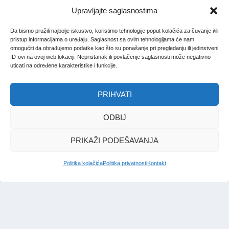
Upravljajte saglasnostima
Da bismo pružili najbolje iskustvo, koristimo tehnologije poput kolačića za čuvanje i/ili
pristup informacijama o uređaju. Saglasnost sa ovim tehnologijama će nam
omogućiti da obrađujemo podatke kao što su ponašanje pri pregledanju ili jedinstveni
ID-ovi na ovoj web lokaciji. Nepristanak ili povlačenje saglasnosti može negativno
uticati na određene karakteristike i funkcije.
PRIHVATI
ODBIJ
PRIKAŽI PODEŠAVANJA
Politika kolačića
Politika privatnosti
Kontakt