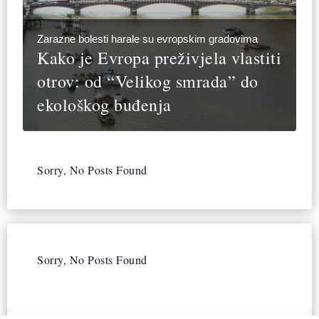
Zarazne bolesti harale su evropskim gradovima
Kako je Evropa preživjela vlastiti
otrov: od “Velikog smrada” do
ekološkog buđenja
Sorry, No Posts Found
Sorry, No Posts Found