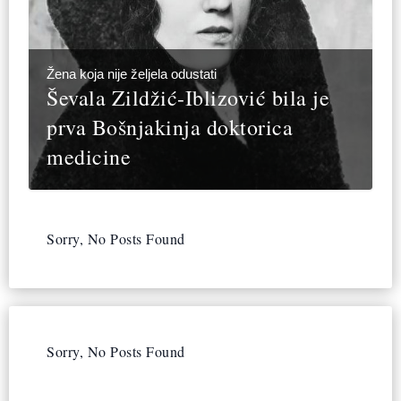
Žena koja nije željela odustati
Ševala Zildžić-Iblizović bila je
prva Bošnjakinja doktorica
medicine
Sorry, No Posts Found
Sorry, No Posts Found