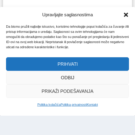
Upravljajte saglasnostima
Da bismo pružili najbolje iskustvo, koristimo tehnologije poput kolačića za čuvanje i/ili
pristup informacijama o uređaju. Saglasnost sa ovim tehnologijama će nam
omogućiti da obrađujemo podatke kao što su ponašanje pri pregledanju ili jedinstveni
ID-ovi na ovoj web lokaciji. Nepristanak ili povlačenje saglasnosti može negativno
uticati na određene karakteristike i funkcije.
PRIHVATI
ODBIJ
PRIKAŽI PODEŠAVANJA
Politika kolačića
Politika privatnosti
Kontakt