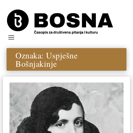
Oznaka:
Uspješne
Bošnjakinje