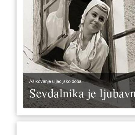
Ašikovanje u jacijsko doba
Sevdalnika je ljubav