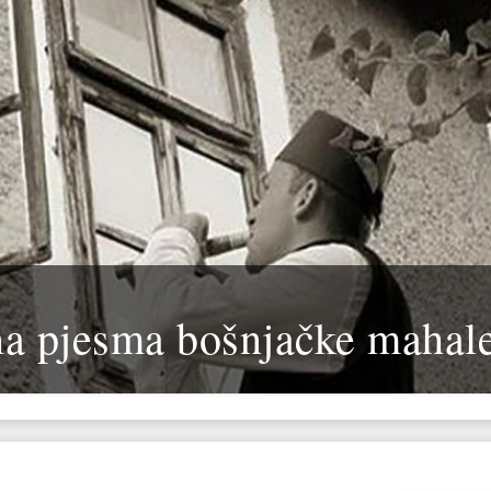
na pjesma bošnjačke mahal