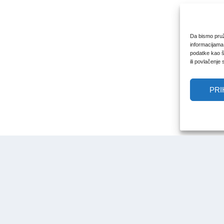
Da bismo pruži
informacijama
podatke kao št
ili povlačenje
PRI