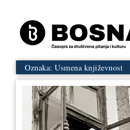
Oznaka:
Usmena književnost