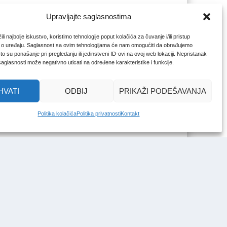
Upravljajte saglasnostima
li najbolje iskustvo, koristimo tehnologije poput kolačića za čuvanje i/ili pristup
 o uređaju. Saglasnost sa ovim tehnologijama će nam omogućiti da obrađujemo
o su ponašanje pri pregledanju ili jedinstveni ID-ovi na ovoj web lokaciji. Nepristanak
 saglasnosti može negativno uticati na određene karakteristike i funkcije.
HVATI
ODBIJ
PRIKAŽI PODEŠAVANJA
Politika kolačića
Politika privatnosti
Kontakt