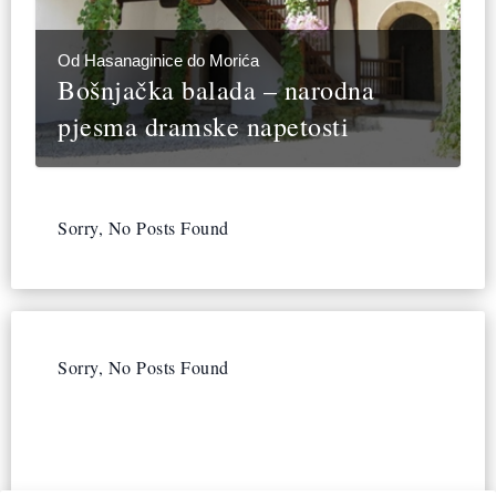
Od Hasanaginice do Morića
Bošnjačka balada – narodna
pjesma dramske napetosti
Sorry, No Posts Found
Sorry, No Posts Found