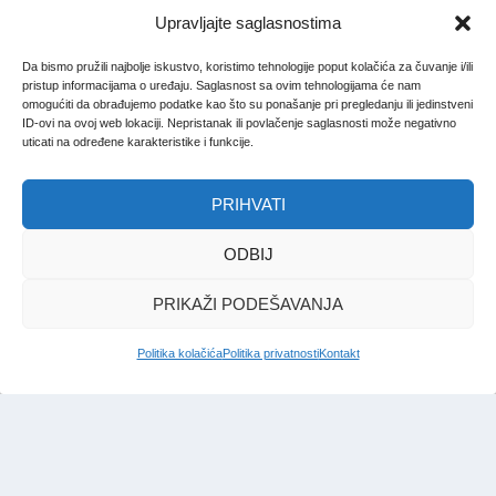
Upravljajte saglasnostima
Da bismo pružili najbolje iskustvo, koristimo tehnologije poput kolačića za čuvanje i/ili
pristup informacijama o uređaju. Saglasnost sa ovim tehnologijama će nam
omogućiti da obrađujemo podatke kao što su ponašanje pri pregledanju ili jedinstveni
ID-ovi na ovoj web lokaciji. Nepristanak ili povlačenje saglasnosti može negativno
uticati na određene karakteristike i funkcije.
PRIHVATI
ODBIJ
PRIKAŽI PODEŠAVANJA
Politika kolačića
Politika privatnosti
Kontakt