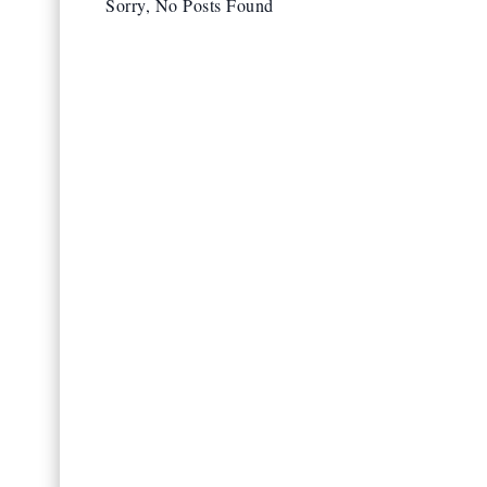
Umoljani na Bjelašnici
Živopisno selo turisti
Sorry, No Posts Found