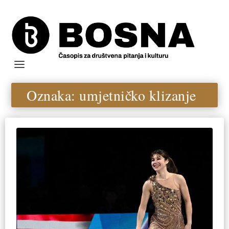
Oznaka:
umjetničko klizanje