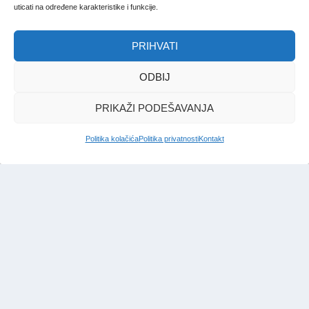
uticati na određene karakteristike i funkcije.
PRIHVATI
ODBIJ
PRIKAŽI PODEŠAVANJA
Politika kolačića
Politika privatnosti
Kontakt
IMPRESSUM
|
UVJETI KORIŠTENJA
|
POLITIKA PRIVATNOSTI
|
KONTAKT
|
ČASOPIS