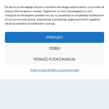
Da bismo pružili najbolje iskustvo, koristimo tehnologije poput kolačića za čuvanje i/ili
pristup informacijama o uređaju. Saglasnost sa ovim tehnologijama će nam
omogućiti da obrađujemo podatke kao što su ponašanje pri pregledanju ili jedinstveni
ID-ovi na ovoj web lokaciji. Nepristanak ili povlačenje saglasnosti može negativno
uticati na određene karakteristike i funkcije.
PRIHVATI
ODBIJ
PRIKAŽI PODEŠAVANJA
Politika kolačića
Politika privatnosti
Kontakt