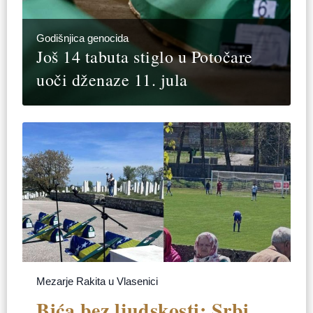
Godišnjica genocida
Još 14 tabuta stiglo u Potočare
uoči dženaze 11. jula
Mezarje Rakita u Vlasenici
Bića bez ljudskosti: Srbi