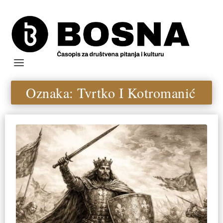
Oznaka:
Tvrtko I Kotromanić