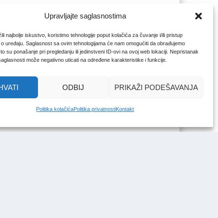
Upravljajte saglasnostima
li najbolje iskustvo, koristimo tehnologije poput kolačića za čuvanje i/ili pristup
 o uređaju. Saglasnost sa ovim tehnologijama će nam omogućiti da obrađujemo
o su ponašanje pri pregledanju ili jedinstveni ID-ovi na ovoj web lokaciji. Nepristanak
 saglasnosti može negativno uticati na određene karakteristike i funkcije.
HVATI
ODBIJ
PRIKAŽI PODEŠAVANJA
Politika kolačića
Politika privatnosti
Kontakt