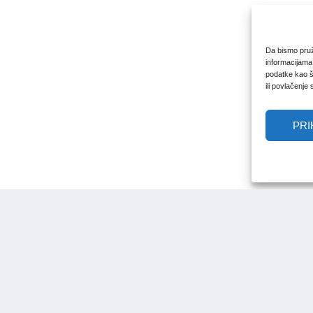
Da bismo pruži
informacijama
podatke kao št
ili povlačenje
PRI