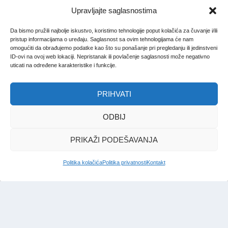
Upravljajte saglasnostima
Da bismo pružili najbolje iskustvo, koristimo tehnologije poput kolačića za čuvanje i/ili
pristup informacijama o uređaju. Saglasnost sa ovim tehnologijama će nam
omogućiti da obrađujemo podatke kao što su ponašanje pri pregledanju ili jedinstveni
ID-ovi na ovoj web lokaciji. Nepristanak ili povlačenje saglasnosti može negativno
uticati na određene karakteristike i funkcije.
PRIHVATI
ODBIJ
PRIKAŽI PODEŠAVANJA
Politika kolačića
Politika privatnosti
Kontakt