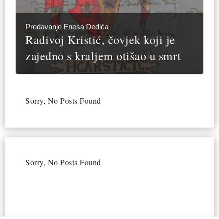
Predavanje Enesa Dedića
Radivoj Kristić, čovjek koji je
zajedno s kraljem otišao u smrt
Sorry, No Posts Found
Sorry, No Posts Found