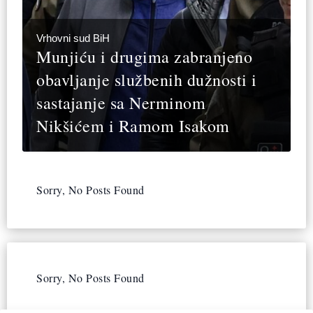
Vrhovni sud BiH
Munjiću i drugima zabranjeno
obavljanje službenih dužnosti i
sastajanje sa Nerminom
Nikšićem i Ramom Isakom
Sorry, No Posts Found
Sorry, No Posts Found