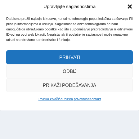
Upravljajte saglasnostima
Da bismo pružili najbolje iskustvo, koristimo tehnologije poput kolačića za čuvanje i/ili
pristup informacijama o uređaju. Saglasnost sa ovim tehnologijama će nam
omogućiti da obrađujemo podatke kao što su ponašanje pri pregledanju ili jedinstveni
ID-ovi na ovoj web lokaciji. Nepristanak ili povlačenje saglasnosti može negativno
uticati na određene karakteristike i funkcije.
PRIHVATI
ODBIJ
PRIKAŽI PODEŠAVANJA
Politika kolačića
Politika privatnosti
Kontakt