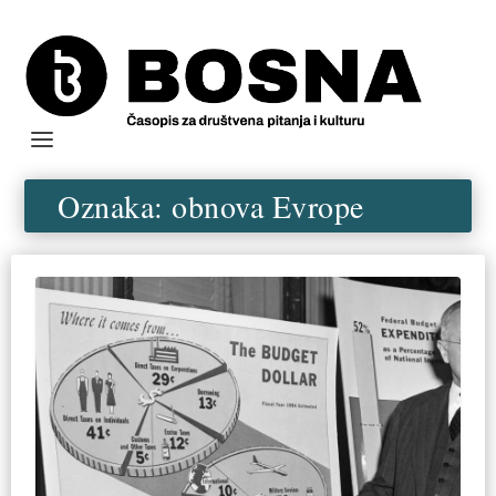
Oznaka:
obnova Evrope