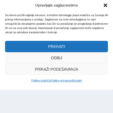
Upravljajte saglasnostima
Da bismo pružili najbolje iskustvo, koristimo tehnologije poput kolačića za čuvanje i/ili
pristup informacijama o uređaju. Saglasnost sa ovim tehnologijama će nam
omogućiti da obrađujemo podatke kao što su ponašanje pri pregledanju ili jedinstveni
ID-ovi na ovoj web lokaciji. Nepristanak ili povlačenje saglasnosti može negativno
uticati na određene karakteristike i funkcije.
PRIHVATI
ODBIJ
PRIKAŽI PODEŠAVANJA
Politika kolačića
Politika privatnosti
Kontakt