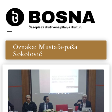
Oznaka:
Mustafa-paša
Sokolović