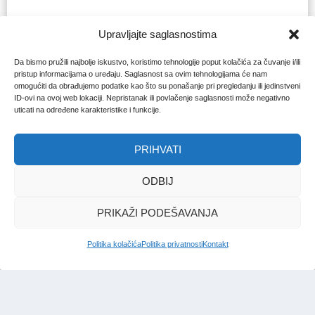
Upravljajte saglasnostima
Da bismo pružili najbolje iskustvo, koristimo tehnologije poput kolačića za čuvanje i/ili
pristup informacijama o uređaju. Saglasnost sa ovim tehnologijama će nam
omogućiti da obrađujemo podatke kao što su ponašanje pri pregledanju ili jedinstveni
ID-ovi na ovoj web lokaciji. Nepristanak ili povlačenje saglasnosti može negativno
uticati na određene karakteristike i funkcije.
PRIHVATI
ODBIJ
PRIKAŽI PODEŠAVANJA
Politika kolačića
Politika privatnosti
Kontakt