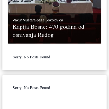
Vakuf Mustafa-paše Sokolovića
Kapija Bosne: 470 godina od
osnivanja Rudog
Sorry, No Posts Found
Sorry, No Posts Found