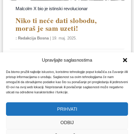
Malcolm X bio je istinski revolucionar
Niko ti neće dati slobodu,
moraš je sam uzeti!
Redakcija Bosna
|
19. maj. 2025.
Upravljajte saglasnostima
Da bismo pružili najbolje iskustvo, koristimo tehnologije poput kolačića za čuvanje i/ili
pristup informacijama o uređaju. Saglasnost sa ovim tehnologijama će nam
omogućiti da obrađujemo podatke kao što su ponašanje pri pregledanju ili jedinstveni
ID-ovi na ovoj web lokaciji. Nepristanak ili povlačenje saglasnosti može negativno
uticati na određene karakteristike i funkcije.
PRIHVATI
ODBIJ
60. godišnjica smrti