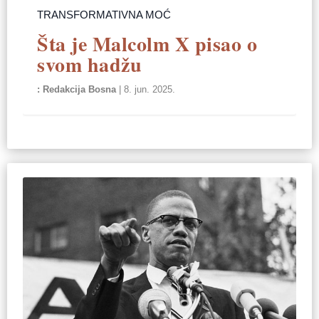
TRANSFORMATIVNA MOĆ
Šta je Malcolm X pisao o
svom hadžu
Redakcija Bosna
|
8. jun. 2025.