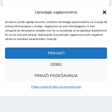
Upravljajte saglasnostima
Da bismo pružili najbolje iskustvo, koristimo tehnologije poput kolačića za čuvanje i/ili
pristup informacijama o uređaju. Saglasnost sa ovim tehnologijama će nam
omogućiti da obrađujemo podatke kao što su ponašanje pri pregledanju ili jedinstveni
ID-ovi na ovoj web lokaciji. Nepristanak ili povlačenje saglasnosti može negativno
uticati na određene karakteristike i funkcije.
PRIHVATI
ODBIJ
PRIKAŽI PODEŠAVANJA
Politika kolačića
Politika privatnosti
Kontakt