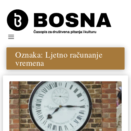
Oznaka:
Ljetno računanje
vremena