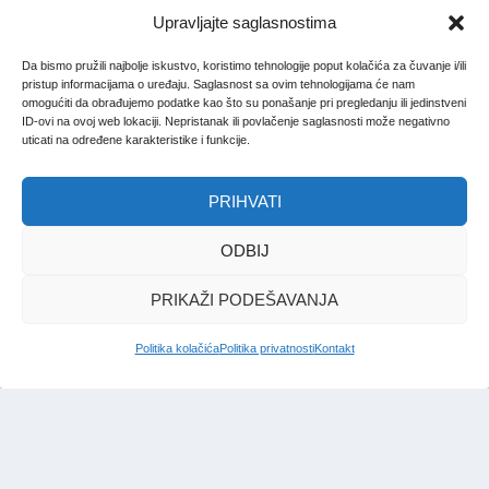
Upravljajte saglasnostima
Da bismo pružili najbolje iskustvo, koristimo tehnologije poput kolačića za čuvanje i/ili
pristup informacijama o uređaju. Saglasnost sa ovim tehnologijama će nam
omogućiti da obrađujemo podatke kao što su ponašanje pri pregledanju ili jedinstveni
ID-ovi na ovoj web lokaciji. Nepristanak ili povlačenje saglasnosti može negativno
uticati na određene karakteristike i funkcije.
PRIHVATI
ODBIJ
PRIKAŽI PODEŠAVANJA
Politika kolačića
Politika privatnosti
Kontakt