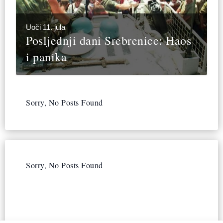
Uoči 11. jula
Posljednji dani Srebrenice: Haos
i panika
Sorry, No Posts Found
Sorry, No Posts Found