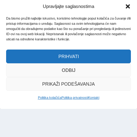
Upravljajte saglasnostima
Da bismo pružili najbolje iskustvo, koristimo tehnologije poput kolačića za čuvanje i/ili
pristup informacijama o uređaju. Saglasnost sa ovim tehnologijama će nam
omogućiti da obrađujemo podatke kao što su ponašanje pri pregledanju ili jedinstveni
ID-ovi na ovoj web lokaciji. Nepristanak ili povlačenje saglasnosti može negativno
uticati na određene karakteristike i funkcije.
PRIHVATI
ODBIJ
PRIKAŽI PODEŠAVANJA
Politika kolačića
Politika privatnosti
Kontakt