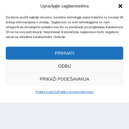
Upravljajte saglasnostima
Da bismo pružili najbolje iskustvo, koristimo tehnologije poput kolačića za čuvanje i/ili
pristup informacijama o uređaju. Saglasnost sa ovim tehnologijama će nam
omogućiti da obrađujemo podatke kao što su ponašanje pri pregledanju ili jedinstveni
ID-ovi na ovoj web lokaciji. Nepristanak ili povlačenje saglasnosti može negativno
uticati na određene karakteristike i funkcije.
PRIHVATI
ODBIJ
PRIKAŽI PODEŠAVANJA
Politika kolačića
Politika privatnosti
Kontakt