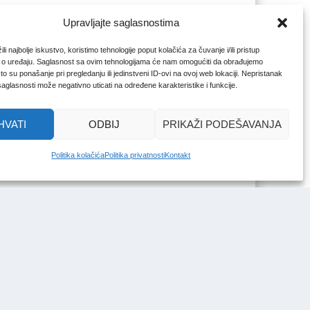
Upravljajte saglasnostima
li najbolje iskustvo, koristimo tehnologije poput kolačića za čuvanje i/ili pristup
 o uređaju. Saglasnost sa ovim tehnologijama će nam omogućiti da obrađujemo
o su ponašanje pri pregledanju ili jedinstveni ID-ovi na ovoj web lokaciji. Nepristanak
 saglasnosti može negativno uticati na određene karakteristike i funkcije.
HVATI
ODBIJ
PRIKAŽI PODEŠAVANJA
Politika kolačića
Politika privatnosti
Kontakt