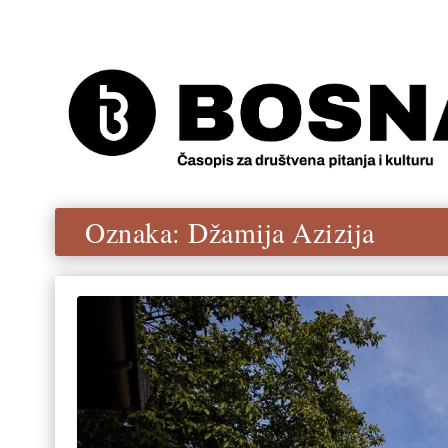
Oznaka:
Džamija Azizija