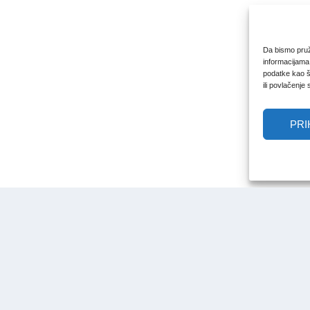
Da bismo pruži
informacijama
podatke kao št
ili povlačenje
PRI