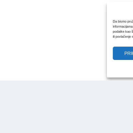
Da bismo pruži
informacijama
podatke kao št
ili povlačenje
PRI