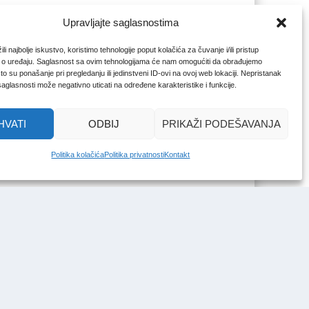
Upravljajte saglasnostima
li najbolje iskustvo, koristimo tehnologije poput kolačića za čuvanje i/ili pristup
 o uređaju. Saglasnost sa ovim tehnologijama će nam omogućiti da obrađujemo
o su ponašanje pri pregledanju ili jedinstveni ID-ovi na ovoj web lokaciji. Nepristanak
 saglasnosti može negativno uticati na određene karakteristike i funkcije.
HVATI
ODBIJ
PRIKAŽI PODEŠAVANJA
Politika kolačića
Politika privatnosti
Kontakt