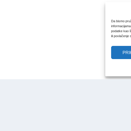
Da bismo pruži
informacijama
podatke kao št
ili povlačenje
PRI