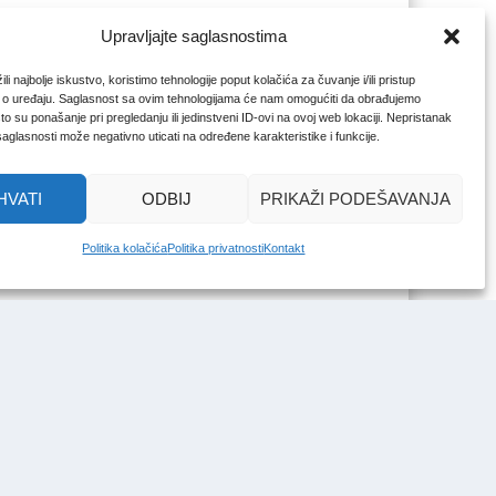
Upravljajte saglasnostima
li najbolje iskustvo, koristimo tehnologije poput kolačića za čuvanje i/ili pristup
 o uređaju. Saglasnost sa ovim tehnologijama će nam omogućiti da obrađujemo
o su ponašanje pri pregledanju ili jedinstveni ID-ovi na ovoj web lokaciji. Nepristanak
 saglasnosti može negativno uticati na određene karakteristike i funkcije.
HVATI
ODBIJ
PRIKAŽI PODEŠAVANJA
Politika kolačića
Politika privatnosti
Kontakt