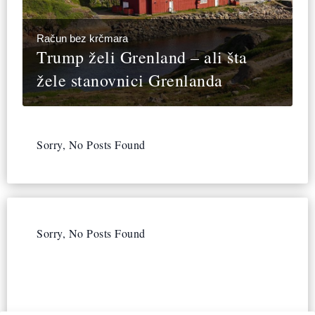
Račun bez krčmara
Trump želi Grenland – ali šta
žele stanovnici Grenlanda
Sorry, No Posts Found
Sorry, No Posts Found