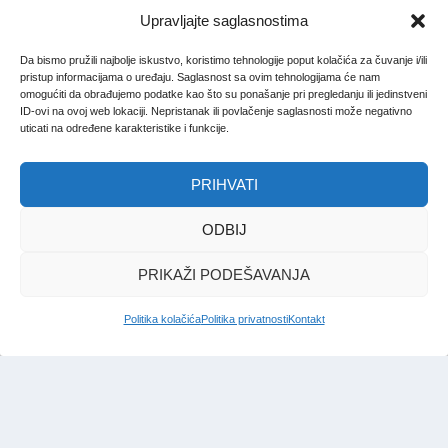
Upravljajte saglasnostima
Da bismo pružili najbolje iskustvo, koristimo tehnologije poput kolačića za čuvanje i/ili
pristup informacijama o uređaju. Saglasnost sa ovim tehnologijama će nam
omogućiti da obrađujemo podatke kao što su ponašanje pri pregledanju ili jedinstveni
ID-ovi na ovoj web lokaciji. Nepristanak ili povlačenje saglasnosti može negativno
uticati na određene karakteristike i funkcije.
PRIHVATI
ODBIJ
PRIKAŽI PODEŠAVANJA
Politika kolačića
Politika privatnosti
Kontakt