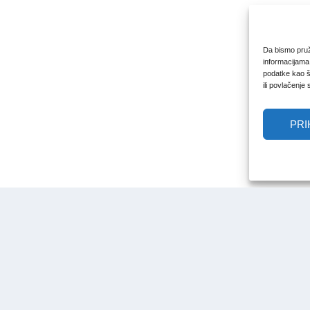
Da bismo pruži
informacijama
podatke kao št
ili povlačenje
PRI