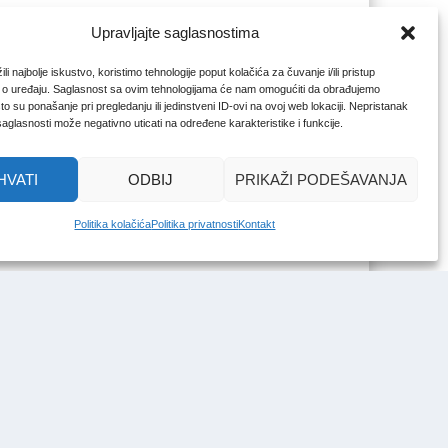
Upravljajte saglasnostima
li najbolje iskustvo, koristimo tehnologije poput kolačića za čuvanje i/ili pristup
 o uređaju. Saglasnost sa ovim tehnologijama će nam omogućiti da obrađujemo
o su ponašanje pri pregledanju ili jedinstveni ID-ovi na ovoj web lokaciji. Nepristanak
 saglasnosti može negativno uticati na određene karakteristike i funkcije.
HVATI
ODBIJ
PRIKAŽI PODEŠAVANJA
Politika kolačića
Politika privatnosti
Kontakt