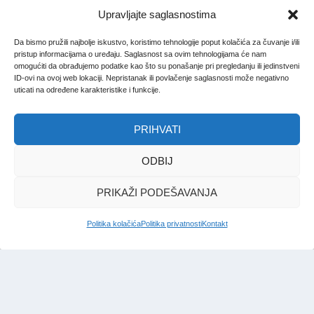
Upravljajte saglasnostima
Da bismo pružili najbolje iskustvo, koristimo tehnologije poput kolačića za čuvanje i/ili
pristup informacijama o uređaju. Saglasnost sa ovim tehnologijama će nam
omogućiti da obrađujemo podatke kao što su ponašanje pri pregledanju ili jedinstveni
ID-ovi na ovoj web lokaciji. Nepristanak ili povlačenje saglasnosti može negativno
uticati na određene karakteristike i funkcije.
PRIHVATI
ODBIJ
PRIKAŽI PODEŠAVANJA
Politika kolačića
Politika privatnosti
Kontakt