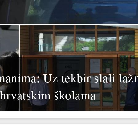
manima: Uz tekbir slali laž
 hrvatskim školama