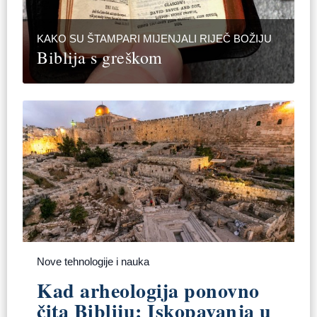
KAKO SU ŠTAMPARI MIJENJALI RIJEČ BOŽIJU
Biblija s greškom
Nove tehnologije i nauka
Kad arheologija ponovno
čita Bibliju: Iskopavanja u