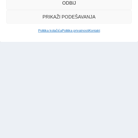
Jehovini tenkovi
ODBIJ
Redakcija Bosna
|
17. jun. 2025.
PRIKAŽI PODEŠAVANJA
Politika kolačića
Politika privatnosti
Kontakt
IMPRESSUM
|
UVJETI KORIŠTENJA
|
POLITIKA PRIVATNOSTI
|
KONTAKT
|
ČASOPIS