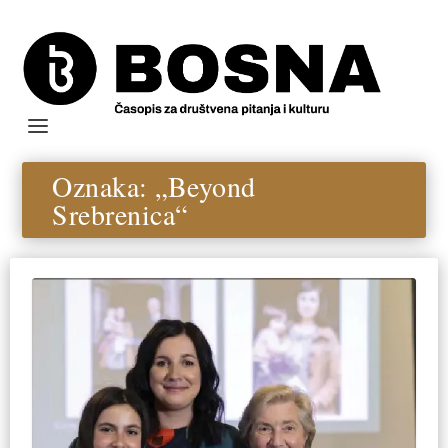
Oznaka:
„Beyond
Srebrenica“