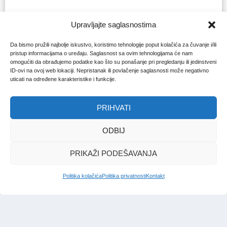
Upravljajte saglasnostima
Da bismo pružili najbolje iskustvo, koristimo tehnologije poput kolačića za čuvanje i/ili
pristup informacijama o uređaju. Saglasnost sa ovim tehnologijama će nam
omogućiti da obrađujemo podatke kao što su ponašanje pri pregledanju ili jedinstveni
ID-ovi na ovoj web lokaciji. Nepristanak ili povlačenje saglasnosti može negativno
uticati na određene karakteristike i funkcije.
PRIHVATI
ODBIJ
PRIKAŽI PODEŠAVANJA
Politika kolačića
Politika privatnosti
Kontakt