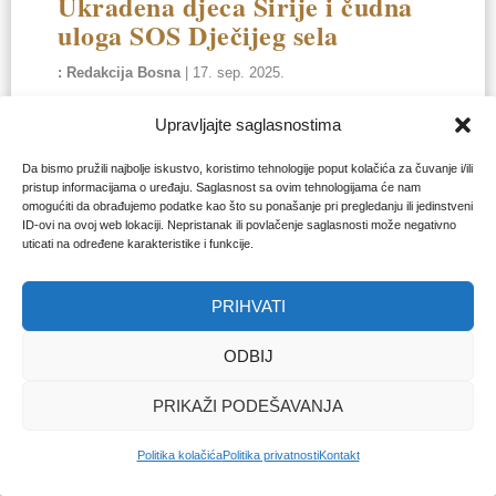
Ukradena djeca Sirije i čudna
uloga SOS Dječijeg sela
Redakcija Bosna
|
17. sep. 2025.
Upravljajte saglasnostima
Da bismo pružili najbolje iskustvo, koristimo tehnologije poput kolačića za čuvanje i/ili
pristup informacijama o uređaju. Saglasnost sa ovim tehnologijama će nam
omogućiti da obrađujemo podatke kao što su ponašanje pri pregledanju ili jedinstveni
ID-ovi na ovoj web lokaciji. Nepristanak ili povlačenje saglasnosti može negativno
uticati na određene karakteristike i funkcije.
PRIHVATI
ODBIJ
SIRIJA
PRIKAŽI PODEŠAVANJA
Na slobodi nakon 43 godine u
Assadovim tamnicama
Politika kolačića
Politika privatnosti
Kontakt