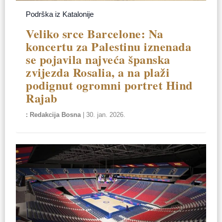
Podrška iz Katalonije
Veliko srce Barcelone: Na
koncertu za Palestinu iznenada
se pojavila najveća španska
zvijezda Rosalia, a na plaži
podignut ogromni portret Hind
Rajab
Redakcija Bosna
|
30. jan. 2026.