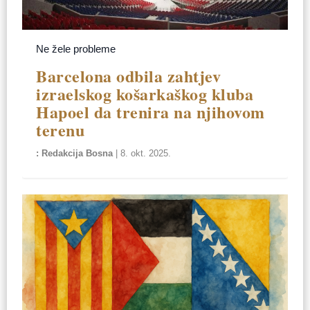
Ne žele probleme
Barcelona odbila zahtjev
izraelskog košarkaškog kluba
Hapoel da trenira na njihovom
terenu
Redakcija Bosna
|
8. okt. 2025.