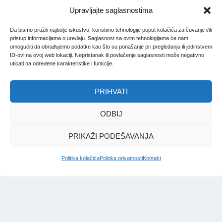
Upravljajte saglasnostima
Da bismo pružili najbolje iskustvo, koristimo tehnologije poput kolačića za čuvanje i/ili
pristup informacijama o uređaju. Saglasnost sa ovim tehnologijama će nam
omogućiti da obrađujemo podatke kao što su ponašanje pri pregledanju ili jedinstveni
ID-ovi na ovoj web lokaciji. Nepristanak ili povlačenje saglasnosti može negativno
uticati na određene karakteristike i funkcije.
PRIHVATI
ODBIJ
PRIKAŽI PODEŠAVANJA
Politika kolačića
Politika privatnosti
Kontakt