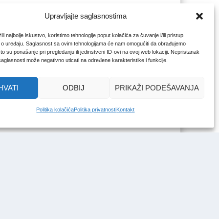
Upravljajte saglasnostima
li najbolje iskustvo, koristimo tehnologije poput kolačića za čuvanje i/ili pristup
 o uređaju. Saglasnost sa ovim tehnologijama će nam omogućiti da obrađujemo
o su ponašanje pri pregledanju ili jedinstveni ID-ovi na ovoj web lokaciji. Nepristanak
 saglasnosti može negativno uticati na određene karakteristike i funkcije.
HVATI
ODBIJ
PRIKAŽI PODEŠAVANJA
Politika kolačića
Politika privatnosti
Kontakt