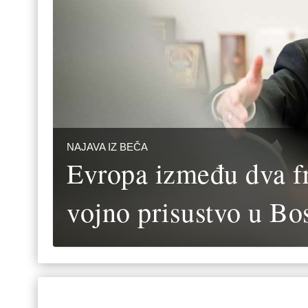
NAJAVA IZ BEČA
Evropa između dva fr
vojno prisustvo u Bo