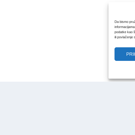
Da bismo pruži
informacijama
podatke kao št
ili povlačenje
PRI