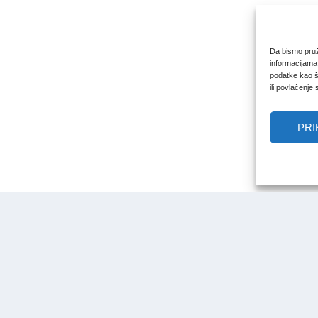
Da bismo pruži
informacijama
podatke kao št
ili povlačenje
PRI