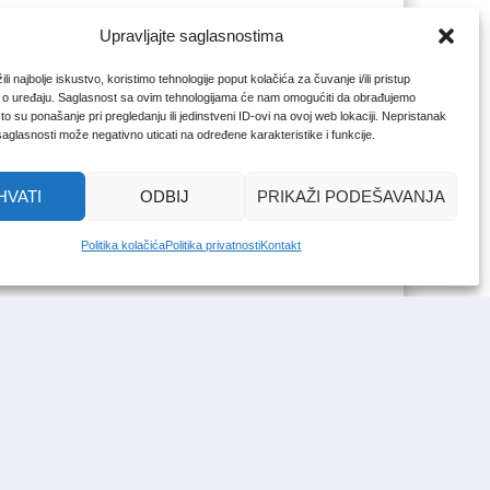
Upravljajte saglasnostima
li najbolje iskustvo, koristimo tehnologije poput kolačića za čuvanje i/ili pristup
 o uređaju. Saglasnost sa ovim tehnologijama će nam omogućiti da obrađujemo
o su ponašanje pri pregledanju ili jedinstveni ID-ovi na ovoj web lokaciji. Nepristanak
 saglasnosti može negativno uticati na određene karakteristike i funkcije.
HVATI
ODBIJ
PRIKAŽI PODEŠAVANJA
Politika kolačića
Politika privatnosti
Kontakt