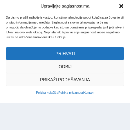
Upravljajte saglasnostima
Da bismo pružili najbolje iskustvo, koristimo tehnologije poput kolačića za čuvanje i/ili
pristup informacijama o uređaju. Saglasnost sa ovim tehnologijama će nam
omogućiti da obrađujemo podatke kao što su ponašanje pri pregledanju ili jedinstveni
ID-ovi na ovoj web lokaciji. Nepristanak ili povlačenje saglasnosti može negativno
uticati na određene karakteristike i funkcije.
PRIHVATI
ODBIJ
PRIKAŽI PODEŠAVANJA
Politika kolačića
Politika privatnosti
Kontakt