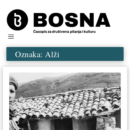
Oznaka:
Alži