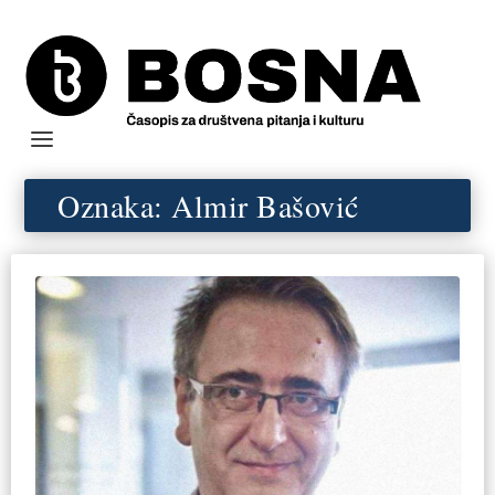
Oznaka:
Almir Bašović