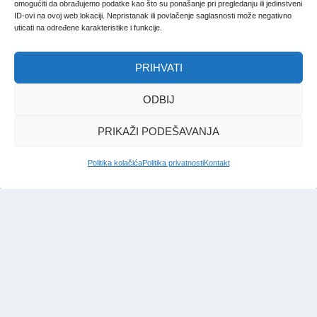
omogućiti da obrađujemo podatke kao što su ponašanje pri pregledanju ili jedinstveni
ID-ovi na ovoj web lokaciji. Nepristanak ili povlačenje saglasnosti može negativno
uticati na određene karakteristike i funkcije.
PRIHVATI
ODBIJ
PRIKAŽI PODEŠAVANJA
Politika kolačića
Politika privatnosti
Kontakt
IMPRESSUM
|
UVJETI KORIŠTENJA
|
POLITIKA PRIVATNOSTI
|
KONTAKT
|
ČASOPIS