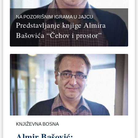
NA POZORIŠNIM IGRAMA U JAJCU
Predstavljanje knjige Almira
Bašovića “Čehov i prostor”
KNJIŽEVNA BOSNA
Almir Bašović: