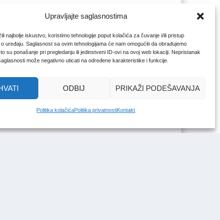
Upravljajte saglasnostima
li najbolje iskustvo, koristimo tehnologije poput kolačića za čuvanje i/ili pristup
 o uređaju. Saglasnost sa ovim tehnologijama će nam omogućiti da obrađujemo
o su ponašanje pri pregledanju ili jedinstveni ID-ovi na ovoj web lokaciji. Nepristanak
 saglasnosti može negativno uticati na određene karakteristike i funkcije.
HVATI
ODBIJ
PRIKAŽI PODEŠAVANJA
Politika kolačića
Politika privatnosti
Kontakt