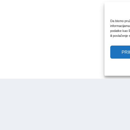
Da bismo pruži
informacijama
podatke kao št
ili povlačenje
PRI