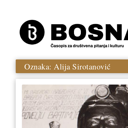
Oznaka:
Alija Sirotanović